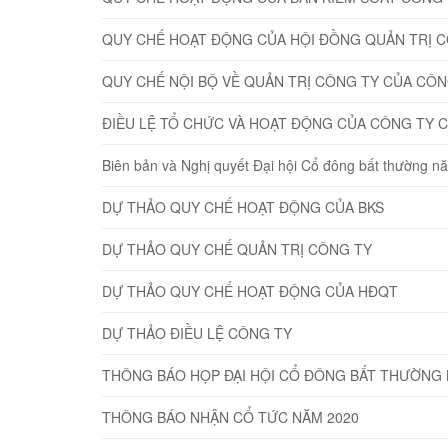
QUY CHẾ HOẠT ĐỘNG CỦA HỘI ĐỒNG QUẢN TRỊ 
QUY CHẾ NỘI BỘ VỀ QUẢN TRỊ CÔNG TY CỦA CÔ
ĐIỀU LỆ TỔ CHỨC VÀ HOẠT ĐỘNG CỦA CÔNG TY 
Biên bản và Nghị quyết Đại hội Cổ đông bất thường 
DỰ THẢO QUY CHẾ HOẠT ĐỘNG CỦA BKS
DỰ THẢO QUY CHẾ QUẢN TRỊ CÔNG TY
DỰ THẢO QUY CHẾ HOẠT ĐỘNG CỦA HĐQT
DỰ THẢO ĐIỀU LỆ CÔNG TY
THÔNG BÁO HỌP ĐẠI HỘI CỔ ĐÔNG BẤT THƯỜNG 
THÔNG BÁO NHẬN CỔ TỨC NĂM 2020