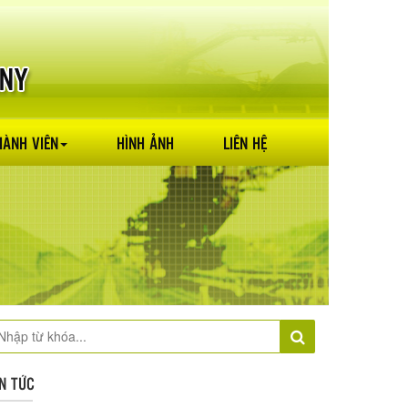
HÀNH VIÊN
HÌNH ẢNH
LIÊN HỆ
IN TỨC