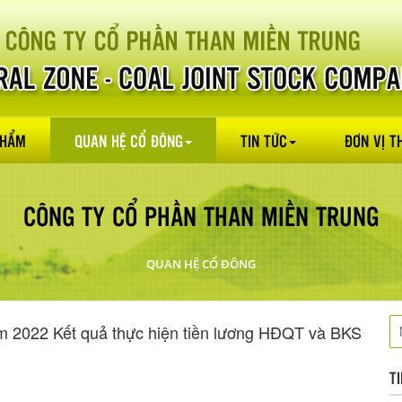
PHẨM
QUAN HỆ CỔ ĐÔNG
TIN TỨC
ĐƠN VỊ T
CÔNG TY CỔ PHẦN THAN MIỀN TRUNG
QUAN HỆ CỔ ĐÔNG
ăm 2022 Kết quả thực hiện tiền lương HĐQT và BKS
T