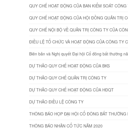
QUY CHẾ HOẠT ĐỘNG CỦA BAN KIỂM SOÁT CÔNG 
QUY CHẾ HOẠT ĐỘNG CỦA HỘI ĐỒNG QUẢN TRỊ 
QUY CHẾ NỘI BỘ VỀ QUẢN TRỊ CÔNG TY CỦA CÔ
ĐIỀU LỆ TỔ CHỨC VÀ HOẠT ĐỘNG CỦA CÔNG TY 
Biên bản và Nghị quyết Đại hội Cổ đông bất thường 
DỰ THẢO QUY CHẾ HOẠT ĐỘNG CỦA BKS
DỰ THẢO QUY CHẾ QUẢN TRỊ CÔNG TY
DỰ THẢO QUY CHẾ HOẠT ĐỘNG CỦA HĐQT
DỰ THẢO ĐIỀU LỆ CÔNG TY
THÔNG BÁO HỌP ĐẠI HỘI CỔ ĐÔNG BẤT THƯỜNG 
THÔNG BÁO NHẬN CỔ TỨC NĂM 2020