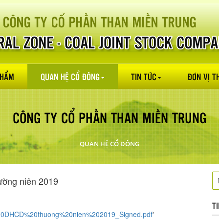
PHẨM
QUAN HỆ CỔ ĐÔNG
TIN TỨC
ĐƠN VỊ T
CÔNG TY CỔ PHẦN THAN MIỀN TRUNG
QUAN HỆ CỔ ĐÔNG
thường niên 2019
T
%20DHCD%20thuong%20nien%202019_Signed.pdf
'