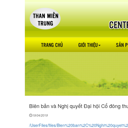
TRANG CHỦ
GIỚI THIỆU
SẢN 
Biên bản và Nghị quyết Đại hội Cổ đông 
19/04/2019
/UserFiles/files/Bien%20ban%2C%20Nghi%20quyet