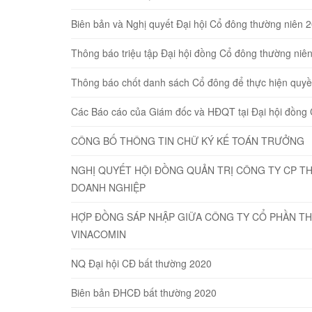
Biên bản và Nghị quyết Đại hội Cổ đông thường niên 
Thông báo triệu tập Đại hội đồng Cổ đông thường niê
Thông báo chốt danh sách Cổ đông để thực hiện quyề
Các Báo cáo của Giám đốc và HĐQT tại Đại hội đồng
CÔNG BỐ THÔNG TIN CHỮ KÝ KẾ TOÁN TRƯỞNG
NGHỊ QUYẾT HỘI ĐỒNG QUẢN TRỊ CÔNG TY CP TH
DOANH NGHIỆP
HỢP ĐỒNG SÁP NHẬP GIỮA CÔNG TY CỔ PHẦN TH
VINACOMIN
NQ Đại hội CĐ bất thường 2020
Biên bản ĐHCĐ bất thường 2020