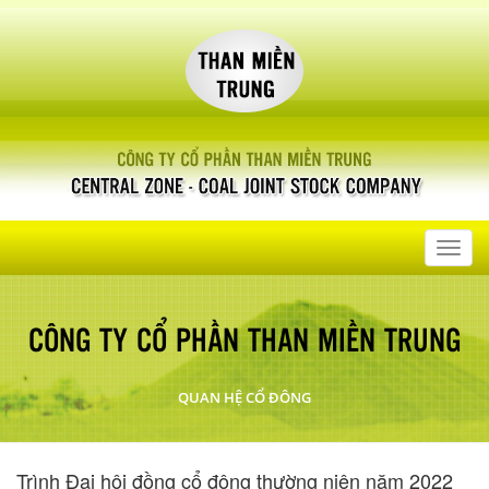
Toggl
navig
CÔNG TY CỔ PHẦN THAN MIỀN TRUNG
QUAN HỆ CỔ ĐÔNG
Trình Đại hội đồng cổ đông thường niên năm 2022