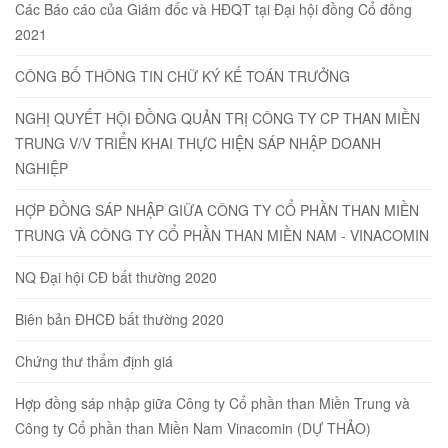
Các Báo cáo của Giám đốc và HĐQT tại Đại hội đồng Cổ đông
2021
CÔNG BỐ THÔNG TIN CHỮ KÝ KẾ TOÁN TRƯỞNG
NGHỊ QUYẾT HỘI ĐỒNG QUẢN TRỊ CÔNG TY CP THAN MIỀN
TRUNG V/V TRIỂN KHAI THỰC HIỆN SÁP NHẬP DOANH
NGHIỆP
HỢP ĐỒNG SÁP NHẬP GIỮA CÔNG TY CỔ PHẦN THAN MIỀN
TRUNG VÀ CÔNG TY CỔ PHẦN THAN MIỀN NAM - VINACOMIN
NQ Đại hội CĐ bất thường 2020
Biên bản ĐHCĐ bất thường 2020
Chứng thư thẩm định giá
Hợp đồng sáp nhập giữa Công ty Cổ phần than Miền Trung và
Công ty Cổ phần than Miền Nam Vinacomin (DỰ THẢO)