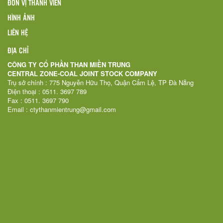
ĐƠN VỊ THÀNH VIÊN
HÌNH ẢNH
LIÊN HỆ
ĐỊA CHỈ
CÔNG TY CỔ PHẦN THAN MIỀN TRUNG
CENTRAL ZONE-COAL JOINT STOCK COMPANY
Trụ sở chính : 775 Nguyễn Hữu Thọ, Quận Cẩm Lệ, TP Đà Nẵng
Điện thoại : 0511. 3697 789
Fax : 0511. 3697 790
Email : ctythanmientrung@gmail.com