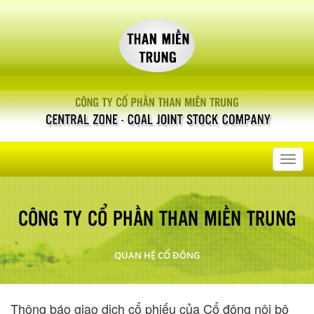
Toggl
navig
CÔNG TY CỔ PHẦN THAN MIỀN TRUNG
QUAN HỆ CỔ ĐÔNG
Thông báo giao dịch cổ phiếu của Cổ đông nội bộ