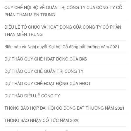
QUY CHẾ NỘI BỘ VỀ QUẢN TRỊ CÔNG TY CỦA CÔNG TY CỔ
PHẦN THAN MIỀN TRUNG
ĐIỀU LỆ TỔ CHỨC VÀ HOẠT ĐỘNG CỦA CÔNG TY CỔ PHẦN
THAN MIỀN TRUNG
Biên bản và Nghị quyết Đại hội Cổ đông bất thường năm 2021
DỰ THẢO QUY CHẾ HOẠT ĐỘNG CỦA BKS
DỰ THẢO QUY CHẾ QUẢN TRỊ CÔNG TY
DỰ THẢO QUY CHẾ HOẠT ĐỘNG CỦA HĐQT
DỰ THẢO ĐIỀU LỆ CÔNG TY
THÔNG BÁO HỌP ĐẠI HỘI CỔ ĐÔNG BẤT THƯỜNG NĂM 2021
THÔNG BÁO NHẬN CỔ TỨC NĂM 2020