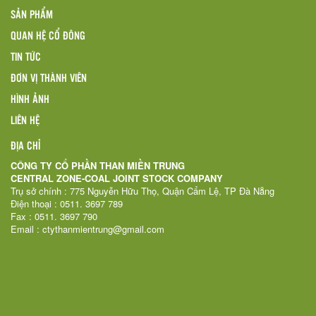
SẢN PHẨM
QUAN HỆ CỔ ĐÔNG
TIN TỨC
ĐƠN VỊ THÀNH VIÊN
HÌNH ẢNH
LIÊN HỆ
ĐỊA CHỈ
CÔNG TY CỔ PHẦN THAN MIỀN TRUNG
CENTRAL ZONE-COAL JOINT STOCK COMPANY
Trụ sở chính : 775 Nguyễn Hữu Thọ, Quận Cẩm Lệ, TP Đà Nẵng
Điện thoại : 0511. 3697 789
Fax : 0511. 3697 790
Email : ctythanmientrung@gmail.com