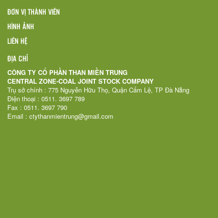
ĐƠN VỊ THÀNH VIÊN
HÌNH ẢNH
LIÊN HỆ
ĐỊA CHỈ
CÔNG TY CỔ PHẦN THAN MIỀN TRUNG
CENTRAL ZONE-COAL JOINT STOCK COMPANY
Trụ sở chính : 775 Nguyễn Hữu Thọ, Quận Cẩm Lệ, TP Đà Nẵng
Điện thoại : 0511. 3697 789
Fax : 0511. 3697 790
Email : ctythanmientrung@gmail.com