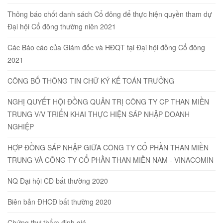
Thông báo chốt danh sách Cổ đông để thực hiện quyền tham dự
Đại hội Cổ đông thường niên 2021
Các Báo cáo của Giám đốc và HĐQT tại Đại hội đồng Cổ đông
2021
CÔNG BỐ THÔNG TIN CHỮ KÝ KẾ TOÁN TRƯỞNG
NGHỊ QUYẾT HỘI ĐỒNG QUẢN TRỊ CÔNG TY CP THAN MIỀN
TRUNG V/V TRIỂN KHAI THỰC HIỆN SÁP NHẬP DOANH
NGHIỆP
HỢP ĐỒNG SÁP NHẬP GIỮA CÔNG TY CỔ PHẦN THAN MIỀN
TRUNG VÀ CÔNG TY CỔ PHẦN THAN MIỀN NAM - VINACOMIN
NQ Đại hội CĐ bất thường 2020
Biên bản ĐHCĐ bất thường 2020
Chứng thư thẩm định giá