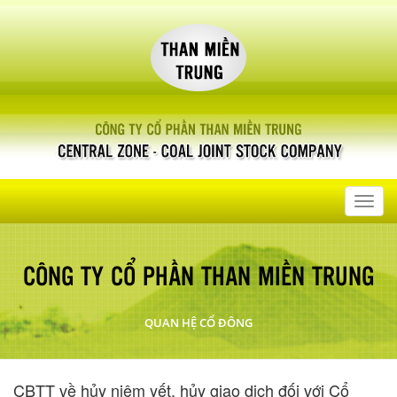
Toggl
navig
CÔNG TY CỔ PHẦN THAN MIỀN TRUNG
QUAN HỆ CỔ ĐÔNG
CBTT về hủy niêm yết, hủy giao dịch đối với Cổ