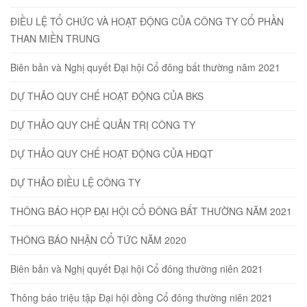
ĐIỀU LỆ TỔ CHỨC VÀ HOẠT ĐỘNG CỦA CÔNG TY CỔ PHẦN
THAN MIỀN TRUNG
Biên bản và Nghị quyết Đại hội Cổ đông bất thường năm 2021
DỰ THẢO QUY CHẾ HOẠT ĐỘNG CỦA BKS
DỰ THẢO QUY CHẾ QUẢN TRỊ CÔNG TY
DỰ THẢO QUY CHẾ HOẠT ĐỘNG CỦA HĐQT
DỰ THẢO ĐIỀU LỆ CÔNG TY
THÔNG BÁO HỌP ĐẠI HỘI CỔ ĐÔNG BẤT THƯỜNG NĂM 2021
THÔNG BÁO NHẬN CỔ TỨC NĂM 2020
Biên bản và Nghị quyết Đại hội Cổ đông thường niên 2021
Thông báo triệu tập Đại hội đồng Cổ đông thường niên 2021