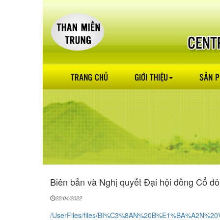
TRANG CHỦ
GIỚI THIỆU
SẢN 
Biên bản và Nghị quyết Đại hội đồng Cổ đ
22/04/2022
/UserFiles/files/BI%C3%8AN%20B%E1%BA%A2