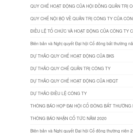
QUY CHẾ HOẠT ĐỘNG CỦA HỘI ĐỒNG QUẢN TRỊ 
QUY CHẾ NỘI BỘ VỀ QUẢN TRỊ CÔNG TY CỦA CÔ
ĐIỀU LỆ TỔ CHỨC VÀ HOẠT ĐỘNG CỦA CÔNG TY 
Biên bản và Nghị quyết Đại hội Cổ đông bất thường 
DỰ THẢO QUY CHẾ HOẠT ĐỘNG CỦA BKS
DỰ THẢO QUY CHẾ QUẢN TRỊ CÔNG TY
DỰ THẢO QUY CHẾ HOẠT ĐỘNG CỦA HĐQT
DỰ THẢO ĐIỀU LỆ CÔNG TY
THÔNG BÁO HỌP ĐẠI HỘI CỔ ĐÔNG BẤT THƯỜNG 
THÔNG BÁO NHẬN CỔ TỨC NĂM 2020
Biên bản và Nghị quyết Đại hội Cổ đông thường niên 