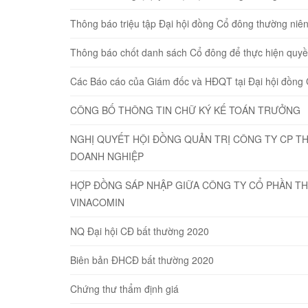
Thông báo triệu tập Đại hội đồng Cổ đông thường niê
Thông báo chốt danh sách Cổ đông để thực hiện quyề
Các Báo cáo của Giám đốc và HĐQT tại Đại hội đồng
CÔNG BỐ THÔNG TIN CHỮ KÝ KẾ TOÁN TRƯỞNG
NGHỊ QUYẾT HỘI ĐỒNG QUẢN TRỊ CÔNG TY CP TH
DOANH NGHIỆP
HỢP ĐỒNG SÁP NHẬP GIỮA CÔNG TY CỔ PHẦN TH
VINACOMIN
NQ Đại hội CĐ bất thường 2020
Biên bản ĐHCĐ bất thường 2020
Chứng thư thẩm định giá