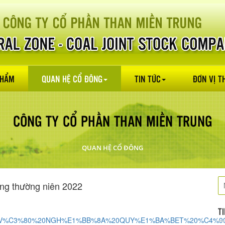
PHẨM
QUAN HỆ CỔ ĐÔNG
TIN TỨC
ĐƠN VỊ T
CÔNG TY CỔ PHẦN THAN MIỀN TRUNG
QUAN HỆ CỔ ĐÔNG
ông thường niên 2022
T
N%20V%C3%80%20NGH%E1%BB%8A%20QUY%E1%BA%BET%20%C4%9