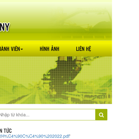
HÀNH VIÊN
HÌNH ẢNH
LIÊN HỆ
IN TỨC
0H%C4%90C%C4%90%202022.pdf
'