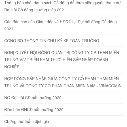
Thông báo chốt danh sách Cổ đông để thực hiện quyền tham dự
Đại hội Cổ đông thường niên 2021
Các Báo cáo của Giám đốc và HĐQT tại Đại hội đồng Cổ đông
2021
CÔNG BỐ THÔNG TIN CHỮ KÝ KẾ TOÁN TRƯỞNG
NGHỊ QUYẾT HỘI ĐỒNG QUẢN TRỊ CÔNG TY CP THAN MIỀN
TRUNG V/V TRIỂN KHAI THỰC HIỆN SÁP NHẬP DOANH
NGHIỆP
HỢP ĐỒNG SÁP NHẬP GIỮA CÔNG TY CỔ PHẦN THAN MIỀN
TRUNG VÀ CÔNG TY CỔ PHẦN THAN MIỀN NAM - VINACOMIN
NQ Đại hội CĐ bất thường 2020
Biên bản ĐHCĐ bất thường 2020
Chứng thư thẩm định giá