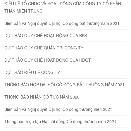
ĐIỀU LỆ TỔ CHỨC VÀ HOẠT ĐỘNG CỦA CÔNG TY CỔ PHẦN
THAN MIỀN TRUNG
Biên bản và Nghị quyết Đại hội Cổ đông bất thường năm 2021
DỰ THẢO QUY CHẾ HOẠT ĐỘNG CỦA BKS
DỰ THẢO QUY CHẾ QUẢN TRỊ CÔNG TY
DỰ THẢO QUY CHẾ HOẠT ĐỘNG CỦA HĐQT
DỰ THẢO ĐIỀU LỆ CÔNG TY
THÔNG BÁO HỌP ĐẠI HỘI CỔ ĐÔNG BẤT THƯỜNG NĂM 2021
THÔNG BÁO NHẬN CỔ TỨC NĂM 2020
Biên bản và Nghị quyết Đại hội Cổ đông thường niên 2021
Thông báo triệu tập Đại hội đồng Cổ đông thường niên 2021