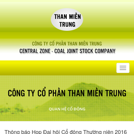
Toggl
navig
CÔNG TY CỔ PHẦN THAN MIỀN TRUNG
QUAN HỆ CỔ ĐÔNG
Thông báo Họp Đại hội Cổ đông Thường niên 2016