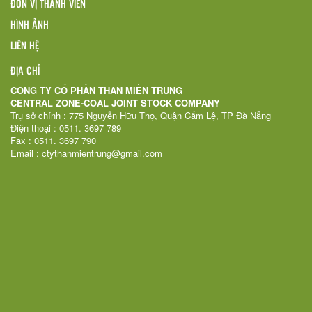
ĐƠN VỊ THÀNH VIÊN
HÌNH ẢNH
LIÊN HỆ
ĐỊA CHỈ
CÔNG TY CỔ PHẦN THAN MIỀN TRUNG
CENTRAL ZONE-COAL JOINT STOCK COMPANY
Trụ sở chính : 775 Nguyễn Hữu Thọ, Quận Cẩm Lệ, TP Đà Nẵng
Điện thoại : 0511. 3697 789
Fax : 0511. 3697 790
Email : ctythanmientrung@gmail.com