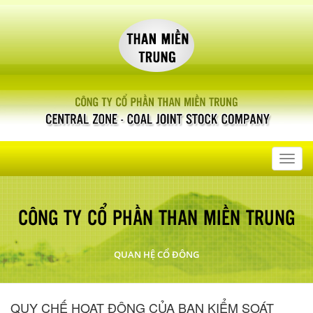
Toggl
navig
CÔNG TY CỔ PHẦN THAN MIỀN TRUNG
QUAN HỆ CỔ ĐÔNG
QUY CHẾ HOẠT ĐỘNG CỦA BAN KIỂM SOÁT