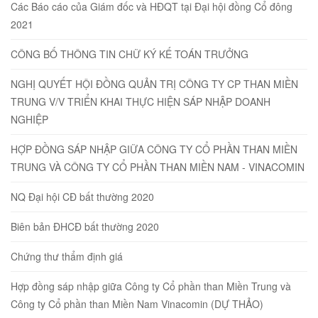
Các Báo cáo của Giám đốc và HĐQT tại Đại hội đồng Cổ đông
2021
CÔNG BỐ THÔNG TIN CHỮ KÝ KẾ TOÁN TRƯỞNG
NGHỊ QUYẾT HỘI ĐỒNG QUẢN TRỊ CÔNG TY CP THAN MIỀN
TRUNG V/V TRIỂN KHAI THỰC HIỆN SÁP NHẬP DOANH
NGHIỆP
HỢP ĐỒNG SÁP NHẬP GIỮA CÔNG TY CỔ PHẦN THAN MIỀN
TRUNG VÀ CÔNG TY CỔ PHẦN THAN MIỀN NAM - VINACOMIN
NQ Đại hội CĐ bất thường 2020
Biên bản ĐHCĐ bất thường 2020
Chứng thư thẩm định giá
Hợp đồng sáp nhập giữa Công ty Cổ phần than Miền Trung và
Công ty Cổ phần than Miền Nam Vinacomin (DỰ THẢO)