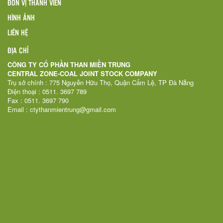
ĐƠN VỊ THÀNH VIÊN
HÌNH ẢNH
LIÊN HỆ
ĐỊA CHỈ
CÔNG TY CỔ PHẦN THAN MIỀN TRUNG
CENTRAL ZONE-COAL JOINT STOCK COMPANY
Trụ sở chính : 775 Nguyễn Hữu Thọ, Quận Cẩm Lệ, TP Đà Nẵng
Điện thoại : 0511. 3697 789
Fax : 0511. 3697 790
Email : ctythanmientrung@gmail.com