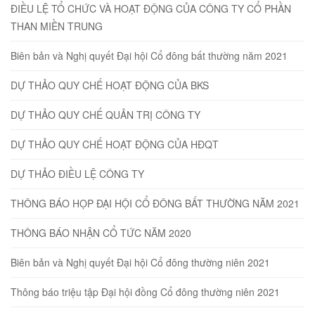
ĐIỀU LỆ TỔ CHỨC VÀ HOẠT ĐỘNG CỦA CÔNG TY CỔ PHẦN
THAN MIỀN TRUNG
Biên bản và Nghị quyết Đại hội Cổ đông bất thường năm 2021
DỰ THẢO QUY CHẾ HOẠT ĐỘNG CỦA BKS
DỰ THẢO QUY CHẾ QUẢN TRỊ CÔNG TY
DỰ THẢO QUY CHẾ HOẠT ĐỘNG CỦA HĐQT
DỰ THẢO ĐIỀU LỆ CÔNG TY
THÔNG BÁO HỌP ĐẠI HỘI CỔ ĐÔNG BẤT THƯỜNG NĂM 2021
THÔNG BÁO NHẬN CỔ TỨC NĂM 2020
Biên bản và Nghị quyết Đại hội Cổ đông thường niên 2021
Thông báo triệu tập Đại hội đồng Cổ đông thường niên 2021