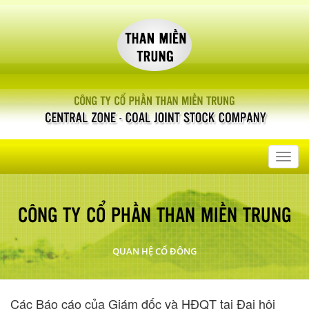
Toggl
navig
CÔNG TY CỔ PHẦN THAN MIỀN TRUNG
QUAN HỆ CỔ ĐÔNG
Các Báo cáo của Giám đốc và HĐQT tại Đại hội