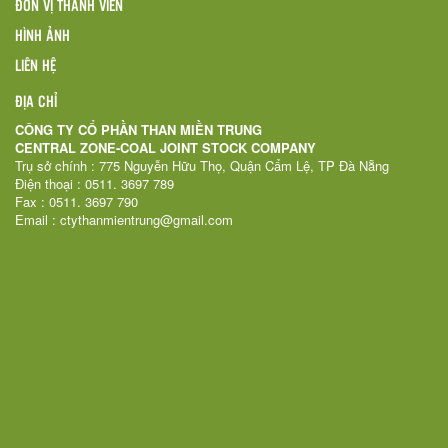
ĐƠN VỊ THÀNH VIÊN
HÌNH ẢNH
LIÊN HỆ
ĐỊA CHỈ
CÔNG TY CỔ PHẦN THAN MIỀN TRUNG
CENTRAL ZONE-COAL JOINT STOCK COMPANY
Trụ sở chính : 775 Nguyễn Hữu Thọ, Quận Cẩm Lệ, TP Đà Nẵng
Điện thoại : 0511. 3697 789
Fax : 0511. 3697 790
Email : ctythanmientrung@gmail.com