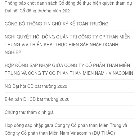
Thông báo chốt danh sách Cổ đông để thực hiện quyền tham dự
Đại hội Cổ đông thường niên 2021
CÔNG BỐ THÔNG TIN CHỮ KÝ KẾ TOÁN TRƯỞNG
NGHỊ QUYẾT HỘI ĐỒNG QUẢN TRỊ CÔNG TY CP THAN MIỀN
TRUNG V/V TRIỂN KHAI THỰC HIỆN SÁP NHẬP DOANH
NGHIỆP
HỢP ĐỒNG SÁP NHẬP GIỮA CÔNG TY CỔ PHẦN THAN MIỀN
TRUNG VÀ CÔNG TY CỔ PHẦN THAN MIỀN NAM - VINACOMIN
NQ Đại hội CĐ bất thường 2020
Biên bản ĐHCĐ bất thường 2020
Chứng thư thẩm định giá
Hợp đồng sáp nhập giữa Công ty Cổ phần than Miền Trung và
Công ty Cổ phần than Miền Nam Vinacomin (DỰ THẢO)