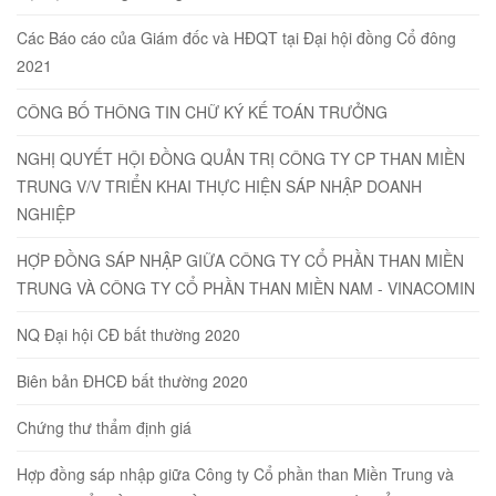
Các Báo cáo của Giám đốc và HĐQT tại Đại hội đồng Cổ đông
2021
CÔNG BỐ THÔNG TIN CHỮ KÝ KẾ TOÁN TRƯỞNG
NGHỊ QUYẾT HỘI ĐỒNG QUẢN TRỊ CÔNG TY CP THAN MIỀN
TRUNG V/V TRIỂN KHAI THỰC HIỆN SÁP NHẬP DOANH
NGHIỆP
HỢP ĐỒNG SÁP NHẬP GIỮA CÔNG TY CỔ PHẦN THAN MIỀN
TRUNG VÀ CÔNG TY CỔ PHẦN THAN MIỀN NAM - VINACOMIN
NQ Đại hội CĐ bất thường 2020
Biên bản ĐHCĐ bất thường 2020
Chứng thư thẩm định giá
Hợp đồng sáp nhập giữa Công ty Cổ phần than Miền Trung và