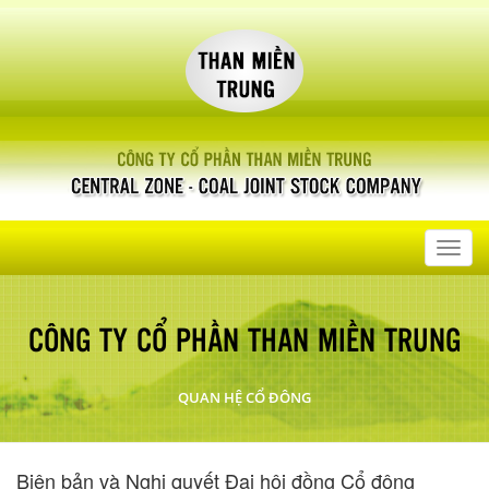
Toggl
navig
CÔNG TY CỔ PHẦN THAN MIỀN TRUNG
QUAN HỆ CỔ ĐÔNG
Biên bản và Nghị quyết Đại hội đồng Cổ đông