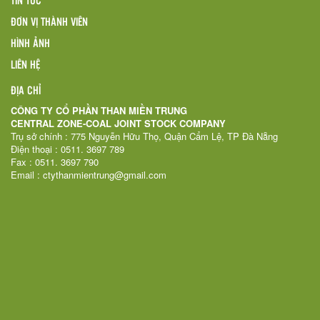
ĐƠN VỊ THÀNH VIÊN
HÌNH ẢNH
LIÊN HỆ
ĐỊA CHỈ
CÔNG TY CỔ PHẦN THAN MIỀN TRUNG
CENTRAL ZONE-COAL JOINT STOCK COMPANY
Trụ sở chính : 775 Nguyễn Hữu Thọ, Quận Cẩm Lệ, TP Đà Nẵng
Điện thoại : 0511. 3697 789
Fax : 0511. 3697 790
Email : ctythanmientrung@gmail.com