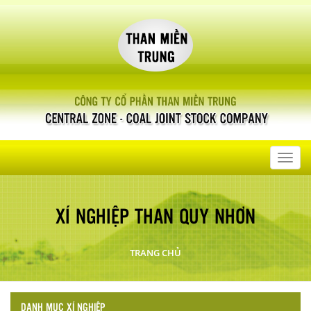
Toggl
navig
XÍ NGHIỆP THAN QUY NHƠN
TRANG CHỦ
DANH MỤC XÍ NGHIỆP