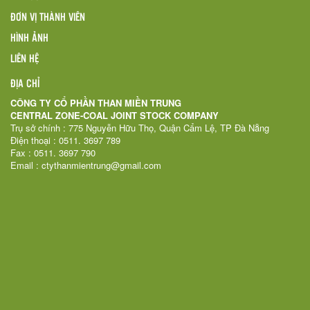
ĐƠN VỊ THÀNH VIÊN
HÌNH ẢNH
LIÊN HỆ
ĐỊA CHỈ
CÔNG TY CỔ PHẦN THAN MIỀN TRUNG
CENTRAL ZONE-COAL JOINT STOCK COMPANY
Trụ sở chính : 775 Nguyễn Hữu Thọ, Quận Cẩm Lệ, TP Đà Nẵng
Điện thoại : 0511. 3697 789
Fax : 0511. 3697 790
Email : ctythanmientrung@gmail.com