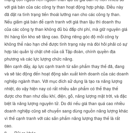
với giá bán của các công ty than hoạt động hợp pháp. Điều này
đã đặt ra tình trạng tiến thoái lưỡng nan cho các công ty than.
Nếu giảm giá bán để cạnh tranh với giá than lậu thì doanh thu
của các công ty than không đủ bù đắp chi phí, mà giữ nguyên giá
thì hàng tồn kho sẽ tăng cao. Đứng riêng góc độ mỗi công ty
không thể nào hạn chế được tình trạng này mà đòi hỏi phải có sự
hợp tác quản lý chặt chẽ của cả Tập đoàn, chính quyền địa
phương và các lực lượng chức năng.
Bên cạnh đấy, áp lực cạnh tranh từ sản phẩm thay thế đã, đang
và sẽ tác động đến hoạt động sản xuất kinh doanh của các doanh
nghiệp ngành than. Với mục đích sử dụng là tạo ra năng lượng
nhiệt, do vậy hiện nay có rất nhiều sản phẩm có thể thay thế
được cho than như dầu khí, điện, gỗ, năng lượng mặt trời, và đặc
biệt là năng lượng nguyên tử. Do đó nếu giá than quá cao nhiều
doanh nghiệp cũng sẽ chuyển sang dùng nguồn năng lượng khác
vì thế cạnh tranh với các sản phẩm năng lượng thay thế là rất
cao.