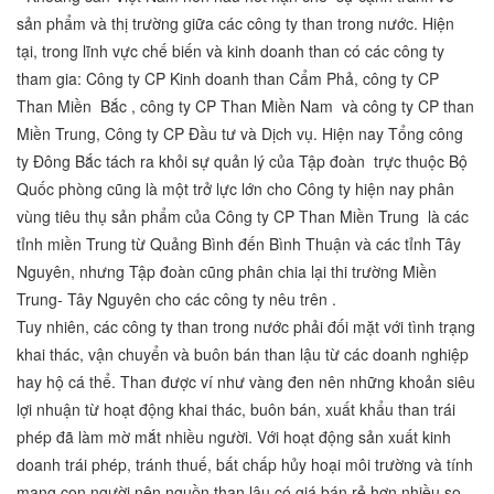
sản phẩm và thị trường giữa các công ty than trong nước. Hiện
tại, trong lĩnh vực chế biến và kinh doanh than có các công ty
tham gia: Công ty CP Kinh doanh than Cẩm Phả, công ty CP
Than Miền Bắc , công ty CP Than Miền Nam và công ty CP than
Miền Trung, Công ty CP Đầu tư và Dịch vụ. Hiện nay Tổng công
ty Đông Bắc tách ra khỏi sự quản lý của Tập đoàn trực thuộc Bộ
Quốc phòng cũng là một trở lực lớn cho Công ty hiện nay phân
vùng tiêu thụ sản phẩm của Công ty CP Than Miền Trung là các
tỉnh miền Trung từ Quảng Bình đến Bình Thuận và các tỉnh Tây
Nguyên, nhưng Tập đoàn cũng phân chia lại thi trường Miền
Trung- Tây Nguyên cho các công ty nêu trên .
Tuy nhiên, các công ty than trong nước phải đối mặt với tình trạng
khai thác, vận chuyển và buôn bán than lậu từ các doanh nghiệp
hay hộ cá thể. Than được ví như vàng đen nên những khoản siêu
lợi nhuận từ hoạt động khai thác, buôn bán, xuất khẩu than trái
phép đã làm mờ mắt nhiều người. Với hoạt động sản xuất kinh
doanh trái phép, tránh thuế, bất chấp hủy hoại môi trường và tính
mạng con người nên nguồn than lậu có giá bán rẻ hơn nhiều so