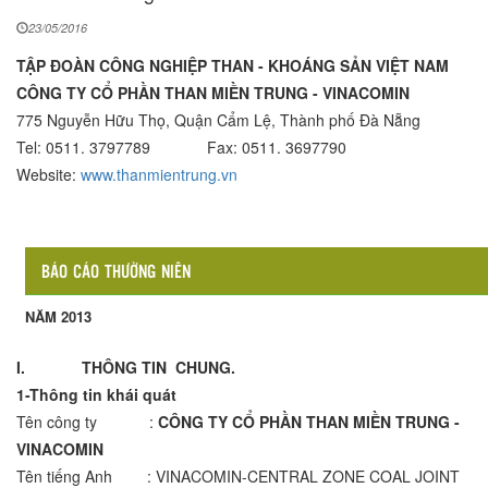
23/05/2016
TẬP ĐOÀN CÔNG NGHIỆP THAN - KHOÁNG SẢN VIỆT NAM
CÔNG TY CỔ PHẦN THAN MIỀN TRUNG - VINACOMIN
775 Nguyễn Hữu Thọ, Quận Cẩm Lệ, Thành phố Đà Nẵng
Tel: 0511. 3797789 Fax: 0511. 3697790
Website:
www.thanmientrung.vn
B
ÁO CÁO THƯỜNG NIÊN
NĂM 2013
I.
THÔNG TIN CHUNG.
1-Thông tin khái quát
Tên công ty :
CÔNG TY CỔ PHẦN THAN MIỀN TRUNG -
VINACOMIN
Tên tiếng Anh : VINACOMIN-CENTRAL ZONE COAL JOINT