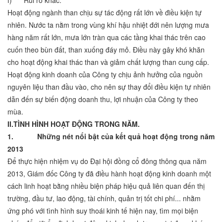
f) Rủi ro khác.
Hoạt động ngành than chịu sự tác động rất lớn về điều kiện tự
nhiên. Nước ta nằm trong vùng khí hậu nhiệt đới nên lượng mưa
hàng năm rất lớn, mưa lớn tràn qua các tầng khai thác trên cao
cuốn theo bùn đất, than xuống đáy mỏ. Điều này gây khó khăn
cho hoạt động khai thác than và giảm chất lượng than cung cấp.
Hoạt động kinh doanh của Công ty chịu ảnh hưởng của nguồn
nguyên liệu than đầu vào, cho nên sự thay đổi điều kiện tự nhiên
dẫn đến sự biến động doanh thu, lợi nhuận của Công ty theo
mùa.
II.
TÌNH HÌNH HOẠT ĐỘNG TRONG NĂM.
1.
Những nét nổi bật của kết quả hoạt động trong năm
2013
Để thực hiện nhiệm vụ do Đại hội đồng cổ đông thông qua năm
2013, Giám đốc Công ty đã điều hành hoạt động kinh doanh một
cách linh hoạt bằng nhiều biện pháp hiệu quả liên quan đến thị
trường, đầu tư, lao động, tài chính, quản trị tốt chi phí... nhằm
ứng phó với tình hình suy thoái kinh tế hiện nay, tìm mọi biện