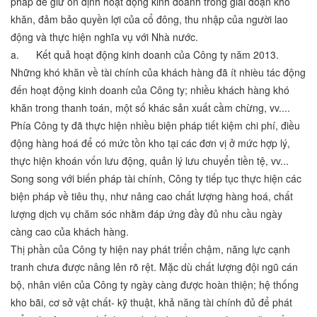
pháp để giữ ổn định hoạt động kinh doanh trong giai đoạn khó
khăn, đảm bảo quyền lợi của cổ đông, thu nhập của người lao
động và thực hiện nghĩa vụ với Nhà nước.
a. Kết quả hoạt động kinh doanh của Công ty năm 2013.
Những khó khăn về tài chính của khách hàng đã ít nhièu tác động
đến hoạt động kinh doanh của Công ty; nhiều khách hàng khó
khăn trong thanh toán, một số khác sản xuất cầm chừng, vv....
Phía Công ty đã thực hiện nhiều biện pháp tiết kiệm chi phí, điều
động hàng hoá để có mức tồn kho tại các đơn vị ở mức hợp lý,
thực hiện khoán vốn lưu động, quản lý lưu chuyển tiền tệ, vv...
Song song với biến pháp tài chính, Công ty tiếp tục thực hiện các
biện pháp về tiêu thụ, như nâng cao chất lượng hàng hoá, chất
lượng dịch vụ chăm sóc nhằm đáp ứng đầy đủ nhu cầu ngày
càng cao của khách hàng.
Thị phần của Công ty hiện nay phát triển chậm, năng lực cạnh
tranh chưa được nâng lên rõ rệt. Mặc dù chất lượng đội ngũ cán
bộ, nhân viên của Công ty ngày càng được hoàn thiện; hệ thống
kho bãi, cơ sở vật chất- kỹ thuật, khả năng tài chính đủ để phát