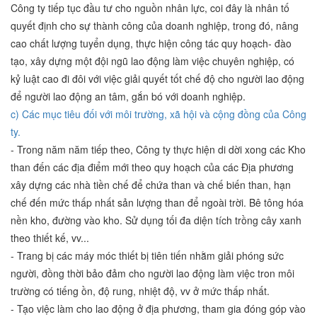
Công ty tiếp tục đầu tư cho nguồn nhân lực, coi đây là nhân tố
quyết định cho sự thành công của doanh nghiệp, trong đó, nâng
cao chất lượng tuyển dụng, thực hiện công tác quy hoạch- đào
tạo, xây dựng một đội ngũ lao động làm việc chuyên nghiệp, có
kỷ luật cao đi đôi với việc giải quyết tốt chế độ cho người lao động
để người lao động an tâm, gắn bó với doanh nghiệp.
c) Các mục tiêu đối với môi trường, xã hội và cộng đồng của Công
ty.
- Trong năm năm tiếp theo, Công ty thực hiện di dời xong các Kho
than đến các địa điểm mới theo quy hoạch của các Địa phương
xây dựng các nhà tiền chế để chứa than và chế biến than, hạn
chế đến mức thấp nhất sản lượng than để ngoài trời. Bê tông hóa
nền kho, đường vào kho. Sử dụng tối đa diện tích trồng cây xanh
theo thiết kế, vv...
- Trang bị các máy móc thiết bị tiên tiến nhằm giải phóng sức
người, đồng thời bảo đảm cho người lao động làm việc tron môi
trường có tiếng ồn, độ rung, nhiệt độ, vv ở mức thấp nhất.
- Tạo việc làm cho lao động ở địa phương, tham gia đóng góp vào