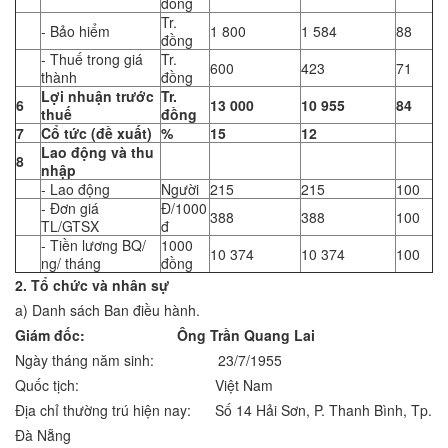
đồng
Tr.
- Bảo hiểm
1 800
1 584
88
đồng
- Thuế trong giá
Tr.
600
423
71
thành
đồng
Lợi nhuận trước
Tr.
6
13 000
10 955
84
thuế
đồng
7
Cổ tức (đề xuất)
%
15
12
Lao động và thu
8
nhập
- Lao động
Người
215
215
100
- Đơn giá
Đ/1000
388
388
100
TL/GTSX
đ
- Tiền lương BQ/
1000
10 374
10 374
100
ng/ tháng
đồng
2. Tổ chức và nhân sự
a) Danh sách Ban điều hành.
Giám đốc:
Ông Trần Quang Lai
Ngày tháng năm sinh: 23/7/1955
Quốc tịch: Việt Nam
Địa chỉ thường trú hiện nay: Số 14 Hải Sơn, P. Thanh Bình, Tp.
Đà Nẵng