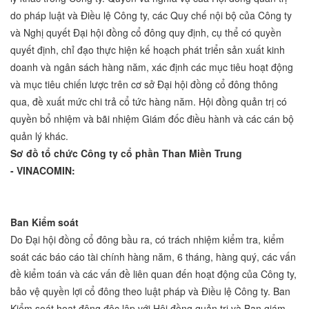
do pháp luật và Điều lệ Công ty, các Quy chế nội bộ của Công ty
và Nghị quyết Đại hội đồng cổ đông quy định, cụ thể có quyền
quyết định, chỉ đạo thực hiện kế hoạch phát triển sản xuất kinh
doanh và ngân sách hàng năm, xác định các mục tiêu hoạt động
và mục tiêu chiến lược trên cơ sở Đại hội đồng cổ đông thông
qua, đề xuất mức chi trả cổ tức hàng năm. Hội đồng quản trị có
quyền bổ nhiệm và bãi nhiệm Giám đốc điều hành và các cán bộ
quản lý khác.
Sơ đồ ­­­­­­­­­­­­­­­­­­­­­­­­tổ chức Công ty cổ phần Than Miền Trung
-
VINACOMIN
:
Ban Kiểm soát
Do Đại hội đồng cổ đông bầu ra, có trách nhiệm kiểm tra, kiểm
soát các báo cáo tài chính hàng năm, 6 tháng, hàng quý, các vấn
đề kiểm toán và các vấn đề liên quan đến hoạt động của Công ty,
bảo vệ quyền lợi cổ đông theo luật pháp và Điều lệ Công ty. Ban
Kiểm soát hoạt động độc lập với Hội đồng quản trị và Ban giám