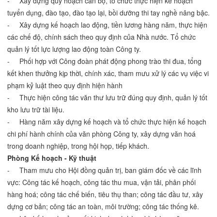
- Xây dựng quy hoạch cán bộ, tổ chức thực hiện kế hoạch
tuyển dụng, đào tạo, đào tạo lại, bồi dưỡng thi tay nghề nâng bậc.
- Xây dựng kế hoạch lao động, tiền lương hàng năm, thực hiện
các chế độ, chính sách theo quy định của Nhà nước. Tổ chức
quản lý tốt lực lượng lao động toàn Công ty.
- Phối hợp với Công đoàn phát động phong trào thi đua, tổng
kết khen thưởng kịp thời, chính xác, tham mưu xử lý các vụ việc vi
phạm kỷ luật theo quy định hiện hành
- Thực hiện công tác văn thư lưu trữ đúng quy định, quản lý tốt
kho lưu trữ tài liệu.
- Hàng năm xây dựng kế hoạch và tổ chức thực hiện kế hoạch
chi phí hành chính của văn phòng Công ty, xây dựng văn hoá
trong doanh nghiệp, trong hội họp, tiếp khách.
Phòng Kế hoạch - Kỹ thuật
- Tham mưu cho Hội đồng quản trị, ban giám đốc về các lĩnh
vực: Công tác kế hoạch, công tác thu mua, vận tải, phân phối
hàng hoá; công tác chế biến, tiêu thụ than; công tác đầu tư, xây
dựng cơ bản; công tác an toàn, môi trường; công tác thống kê.