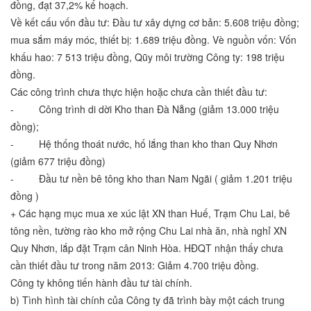
đồng, đạt 37,2% kế hoạch.
Về kết cấu vốn đầu tư: Đầu tư xây dựng cơ bản: 5.608 triệu đồng;
mua sắm máy móc, thiết bị: 1.689 triệu đồng. Vè nguồn vốn: Vốn
khấu hao: 7 513 triệu đồng, Qũy môi trường Công ty: 198 triệu
đồng.
Các công trình chưa thực hiện hoặc chưa cần thiết đầu tư:
- Công trình di dời Kho than Đà Nẵng (giảm 13.000 triệu
đồng);
- Hệ thống thoát nước, hố lắng than kho than Quy Nhơn
(giảm 677 triệu đồng)
- Đầu tư nền bê tông kho than Nam Ngãi ( giảm 1.201 triệu
đồng )
+ Các hạng mục mua xe xúc lật XN than Huế, Trạm Chu Lai, bê
tông nền, tường rào kho mở rộng Chu Lai nhà ăn, nhà nghỉ XN
Quy Nhơn, lắp đặt Trạm cân Ninh Hòa. HĐQT nhận thấy chưa
cần thiết đầu tư trong năm 2013: Giảm 4.700 triệu đồng.
Công ty không tiến hành đầu tư tài chính.
b) Tình hình tài chính của Công ty đã trình bày một cách trung