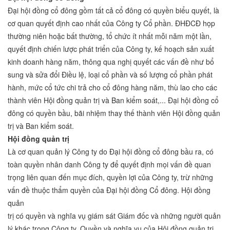
Đại hội đồng cổ đông gồm tất cả cổ đông có quyền biểu quyết, là
cơ quan quyết định cao nhất của Công ty Cổ phần. ĐHĐCĐ họp
thường niên hoặc bất thường, tổ chức ít nhất mỗi năm một lần,
quyết định chiến lược phát triển của Công ty, kế hoạch sản xuất
kinh doanh hàng năm, thông qua nghị quyết các vấn đề như bổ
sung và sửa đổi Điều lệ, loại cổ phần và số lượng cổ phần phát
hành, mức cổ tức chi trả cho cổ đông hàng năm, thù lao cho các
thành viên Hội đồng quản trị và Ban kiểm soát,... Đại hội đồng cổ
đông có quyền bầu, bãi nhiệm thay thế thành viên Hội đồng quản
trị và Ban kiểm soát.
Hội đồng quản trị
Là cơ quan quản lý Công ty do Đại hội đồng cổ đông bầu ra, có
toàn quyền nhân danh Công ty để quyết định mọi vấn đề quan
trọng liên quan đến mục đích, quyền lợi của Công ty, trừ những
vấn đề thuộc thẩm quyền của Đại hội đồng Cổ đông. Hội đồng
quản
trị có quyền và nghĩa vụ giám sát Giám đốc và những người quản
lý khác trong Công ty. Quyền và nghĩa vụ của Hội đồng quản trị