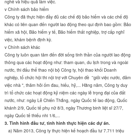
nghề và hiệu quả làm việc.
v Chính sách bảo hiểm
Công ty đã thực hiện đầy đủ các chế độ bảo hiểm và các chế độ
khác có liên quan đến người lao động theo qui định bao gồm: Bảo
hiểm xã hội, Bảo hiểm y tế, Bảo hiểm thất nghiệp, trợ cấp nghỉ
việc, khám bệnh định kỳ.
v Chính sách khác
Công ty luôn quan tâm đến đời sống tinh thần của người lao động
thông qua các hoạt động như: tham quan, du lịch trong và ngoài
nước, thi đấu thể thao nội bộ Công ty, hội thao khối Doanh
nghiệp, tổ chức hội thi nội trợ với Chuyên đề ''giỏi việc nước, đảm
việc nhà ", thăm hỏi ốm đau, hiếu, hỷ,... Hằng năm, Công ty duy
trì tổ chức các hoạt động kỷ niệm các ngày lễ trọng đại của đất
nước, như: ngày Lễ Chiến Thắng, ngày Quốc tế lao động, Quốc
khánh 2/9, Quốc tế phụ nữ 8/3, ngày Thương binh liệt sĩ 27/7,
ngày Quốc tế thiếu nhi 1/6,...
3. Tình hình đầu tư, tình hình thực hiện các dự án.
a) Năm 2013, Công ty thực hiện kế hoạch đầu tư 7.711 triệu