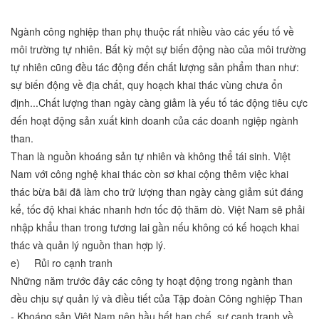
Ngành công nghiệp than phụ thuộc rất nhiều vào các yếu tố về
môi trường tự nhiên. Bất kỳ một sự biến động nào của môi trường
tự nhiên cũng đều tác động đến chất lượng sản phẩm than như:
sự biến động về địa chất, quy hoạch khai thác vùng chưa ổn
định...Chất lượng than ngày càng giảm là yếu tố tác động tiêu cực
đến hoạt động sản xuất kinh doanh của các doanh ngiệp ngành
than.
Than là nguồn khoáng sản tự nhiên và không thể tái sinh. Việt
Nam với công nghệ khai thác còn sơ khai cộng thêm việc khai
thác bừa bãi đã làm cho trữ lượng than ngày càng giảm sút đáng
kể, tốc độ khai khác nhanh hơn tốc độ thăm dò. Việt Nam sẽ phải
nhập khẩu than trong tương lai gần nếu không có kế hoạch khai
thác và quản lý nguồn than hợp lý.
e) Rủi ro cạnh tranh
Những năm trước đây các công ty hoạt động trong ngành than
đều chịu sự quản lý và điều tiết của Tập đoàn Công nghiệp Than
- Khoáng sản Việt Nam nên hầu hết hạn chế sự cạnh tranh về