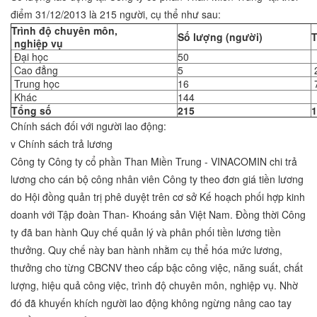
điểm 31/12/2013 là 215 người, cụ thể như sau:
Trình độ chuyên môn,
Số lượng (người)
T
nghiệp vụ
Đại học
50
Cao đẳng
5
2
Trung học
16
7
Khác
144
Tổng số
215
1
Chính sách đối với người lao động:
v Chính sách trả lương
Công ty Công ty cổ phần Than Miền Trung - VINACOMIN chi trả
lương cho cán bộ công nhân viên Công ty theo đơn giá tiền lương
do Hội đồng quản trị phê duyệt trên cơ sở Kế hoạch phối hợp kinh
doanh với Tập đoàn Than- Khoáng sản Việt Nam. Đồng thời Công
ty đã ban hành Quy chế quản lý và phân phối tiền lương tiền
thưởng. Quy chế này ban hành nhằm cụ thể hóa mức lương,
thưởng cho từng CBCNV theo cấp bậc công việc, năng suất, chất
lượng, hiệu quả công việc, trình độ chuyên môn, nghiệp vụ. Nhờ
đó đã khuyến khích người lao động không ngừng nâng cao tay