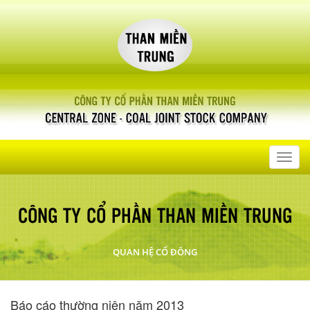
Toggl
navig
CÔNG TY CỔ PHẦN THAN MIỀN TRUNG
QUAN HỆ CỔ ĐÔNG
Báo cáo thường niên năm 2013