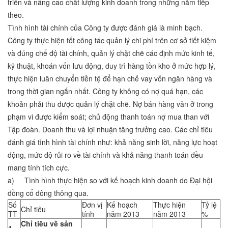
triển và nâng cao chất lượng kinh doanh trong những năm tiếp
theo.
Tình hình tài chính của Công ty được đánh giá là minh bạch.
Công ty thực hiện tốt công tác quản lý chi phí trên cơ sở tiết kiệm
và đúng chế độ tài chính, quản lý chặt chẽ các định mức kinh tế,
kỹ thuật, khoán vốn lưu động, duy trì hàng tồn kho ở mức hợp lý,
thực hiện luân chuyển tiền tệ để hạn chế vay vốn ngân hàng và
trong thời gian ngắn nhất. Công ty không có nợ quá hạn, các
khoản phải thu được quản lý chặt chẽ. Nợ bán hàng vẫn ở trong
phạm vi được kiểm soát; chủ động thanh toán nợ mua than với
Tập đoàn. Doanh thu và lợi nhuận tăng trưởng cao. Các chỉ tiêu
đánh giá tình hình tài chính như: khả năng sinh lời, năng lực hoạt
động, mức độ rủi ro về tài chính và khả năng thanh toán đều
mang tính tích cực.
a) Tình hình thực hiện so với kế hoạch kinh doanh do Đại hội
đồng cổ đông thông qua.
Số
Đơn vị
Kế hoạch
Thực hiện
Tỷ lệ
Chỉ tiêu
TT
tính
năm 2013
năm 2013
%
Chỉ tiêu về sản