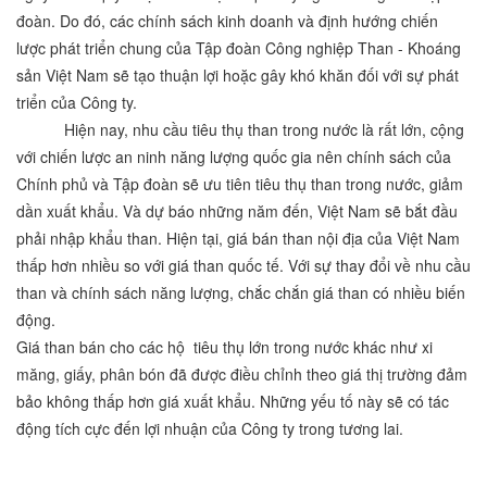
đoàn. Do đó, các chính sách kinh doanh và định hướng chiến
lược phát triển chung của Tập đoàn Công nghiệp Than - Khoáng
sản Việt Nam sẽ tạo thuận lợi hoặc gây khó khăn đối với sự phát
triển của Công ty.
Hiện nay, nhu cầu tiêu thụ than trong nước là rất lớn, cộng
với chiến lược an ninh năng lượng quốc gia nên chính sách của
Chính phủ và Tập đoàn sẽ ưu tiên tiêu thụ than trong nước, giảm
dần xuất khẩu. Và dự báo những năm đến, Việt Nam sẽ bắt đầu
phải nhập khẩu than. Hiện tại, giá bán than nội địa của Việt Nam
thấp hơn nhiều so với giá than quốc tế. Với sự thay đổi về nhu cầu
than và chính sách năng lượng, chắc chắn giá than có nhiều biến
động.
Giá than bán cho các hộ tiêu thụ lớn trong nước khác như xi
măng, giấy, phân bón đã được điều chỉnh theo giá thị trường đảm
bảo không thấp hơn giá xuất khẩu. Những yếu tố này sẽ có tác
động tích cực đến lợi nhuận của Công ty trong tương lai.
D)
RỦI RO VỀ MÔI TRƯỜNG TỰ NHIÊN