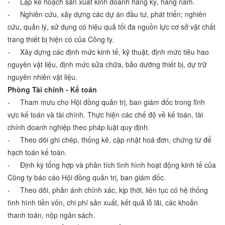
- Lập kế hoạch sản xuất kinh doanh hàng kỳ, hàng năm.
- Nghiên cứu, xây dựng các dự án đầu tư, phát triển; nghiên
cứu, quản lý, sử dụng có hiệu quả tối đa nguồn lực cơ sở vật chất
trang thiết bị hiện có của Công ty.
- Xây dựng các định mức kinh tế, kỹ thuật, định mức tiêu hao
nguyên vật liệu, định mức sửa chữa, bảo dưỡng thiết bị, dự trữ
nguyên nhiên vật liệu.
Phòng Tài chính - Kế toán
- Tham mưu cho Hội đồng quản trị, ban giám đốc trong lĩnh
vực kế toán và tài chính. Thực hiện các chế độ về kế toán, tài
chính doanh nghiệp theo pháp luật quy định
.
- Theo dõi ghi chép, thống kê, cập nhật hoá đơn, chứng từ để
hạch toán kế toán.
- Định kỳ tổng hợp và phân tích tình hình hoạt động kinh tế của
Công ty báo cáo Hội đồng quản trị, ban giám đốc.
- Theo dõi, phản ánh chính xác, kịp thời, liên tục có hệ thống
tình hình tiền vốn, chi phí sản xuất, kết quả lỗ lãi, các khoản
thanh toán, nộp ngân sách.