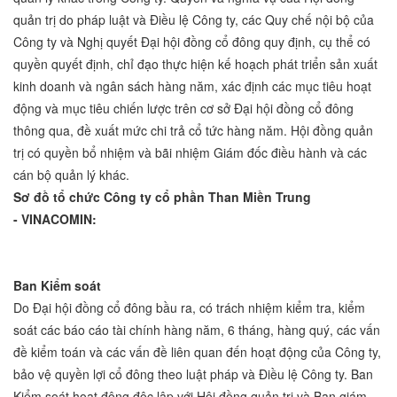
quản trị do pháp luật và Điều lệ Công ty, các Quy chế nội bộ của
Công ty và Nghị quyết Đại hội đồng cổ đông quy định, cụ thể có
quyền quyết định, chỉ đạo thực hiện kế hoạch phát triển sản xuất
kinh doanh và ngân sách hàng năm, xác định các mục tiêu hoạt
động và mục tiêu chiến lược trên cơ sở Đại hội đồng cổ đông
thông qua, đề xuất mức chi trả cổ tức hàng năm. Hội đồng quản
trị có quyền bổ nhiệm và bãi nhiệm Giám đốc điều hành và các
cán bộ quản lý khác.
Sơ đồ ­­­­­­­­­­­­­­­­­­­­­­­­tổ chức Công ty cổ phần Than Miền Trung
-
VINACOMIN
:
Ban Kiểm soát
Do Đại hội đồng cổ đông bầu ra, có trách nhiệm kiểm tra, kiểm
soát các báo cáo tài chính hàng năm, 6 tháng, hàng quý, các vấn
đề kiểm toán và các vấn đề liên quan đến hoạt động của Công ty,
bảo vệ quyền lợi cổ đông theo luật pháp và Điều lệ Công ty. Ban
Kiểm soát hoạt động độc lập với Hội đồng quản trị và Ban giám