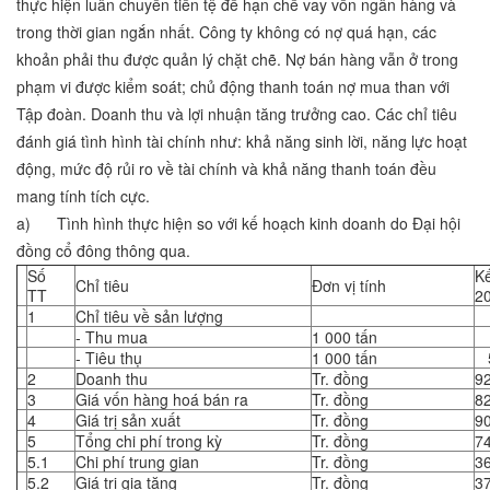
thực hiện luân chuyển tiền tệ để hạn chế vay vốn ngân hàng và
trong thời gian ngắn nhất. Công ty không có nợ quá hạn, các
khoản phải thu được quản lý chặt chẽ. Nợ bán hàng vẫn ở trong
phạm vi được kiểm soát; chủ động thanh toán nợ mua than với
Tập đoàn. Doanh thu và lợi nhuận tăng trưởng cao. Các chỉ tiêu
đánh giá tình hình tài chính như: khả năng sinh lời, năng lực hoạt
động, mức độ rủi ro về tài chính và khả năng thanh toán đều
mang tính tích cực.
a) Tình hình thực hiện so với kế hoạch kinh doanh do Đại hội
đồng cổ đông thông qua.
Số
K
Chỉ tiêu
Đơn vị tính
TT
2
1
Chỉ tiêu về sản lượng
- Thu mua
1 000 tấn
- Tiêu thụ
1 000 tấn
5
2
Doanh thu
Tr. đồng
9
3
Giá vốn hàng hoá bán ra
Tr. đồng
8
4
Giá trị sản xuất
Tr. đồng
9
5
Tổng chi phí trong kỳ
Tr. đồng
7
5.1
Chi phí trung gian
Tr. đồng
3
5.2
Giá trị gia tăng
Tr. đồng
3