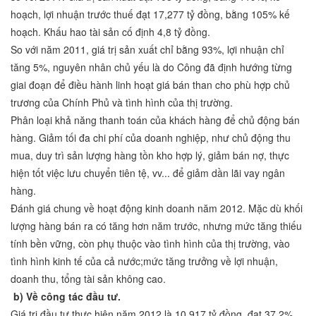
hoạch, lợi nhuận trước thuế đạt 17,277 tỷ đồng, bằng 105% kế
hoạch. Khấu hao tài sản cố định 4,8 tỷ đồng.
So với năm 2011, giá trị sản xuất chỉ bằng 93%, lợi nhuận chỉ
tăng 5%, nguyên nhân chủ yếu là do Công đã định hướng từng
giai đoạn để điều hành linh hoạt giá bán than cho phù hợp chủ
trương của Chính Phủ và tình hình của thị trường.
Phân loại khả năng thanh toán của khách hàng để chủ động bán
hàng. Giảm tối đa chi phí của doanh nghiệp, như chủ động thu
mua, duy trì sản lượng hàng tồn kho hợp lý, giảm bán nợ, thực
hiện tốt việc lưu chuyển tiên tệ, vv... để giảm dần lãi vay ngân
hàng.
Đánh giá chung về hoạt động kinh doanh năm 2012. Mặc dù khối
lượng hàng bán ra có tăng hơn năm trước, nhưng mức tăng thiếu
tính bền vững, còn phụ thuộc vào tình hình của thị trường, vào
tình hình kinh tế của cả nước;mức tăng trưởng về lợi nhuận,
doanh thu, tổng tài sản không cao.
b) Về công tác đầu tư.
Giá trị đầu tư thực hiện năm 2012 là 10,917 tỷ đồng, đạt 37,2%