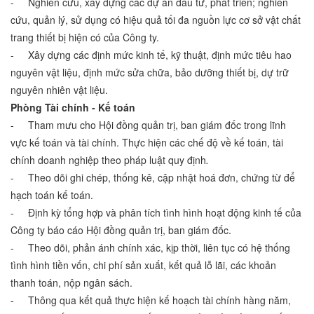
- Nghiên cứu, xây dựng các dự án đầu tư, phát triển; nghiên
cứu, quản lý, sử dụng có hiệu quả tối đa nguồn lực cơ sở vật chất
trang thiết bị hiện có của Công ty.
- Xây dựng các định mức kinh tế, kỹ thuật, định mức tiêu hao
nguyên vật liệu, định mức sửa chữa, bảo dưỡng thiết bị, dự trữ
nguyên nhiên vật liệu.
Phòng Tài chính - Kế toán
- Tham mưu cho Hội đồng quản trị, ban giám đốc trong lĩnh
vực kế toán và tài chính. Thực hiện các chế độ về kế toán, tài
chính doanh nghiệp theo pháp luật quy định
.
- Theo dõi ghi chép, thống kê, cập nhật hoá đơn, chứng từ để
hạch toán kế toán.
- Định kỳ tổng hợp và phân tích tình hình hoạt động kinh tế của
Công ty báo cáo Hội đồng quản trị, ban giám đốc.
- Theo dõi, phản ánh chính xác, kịp thời, liên tục có hệ thống
tình hình tiền vốn, chi phí sản xuất, kết quả lỗ lãi, các khoản
thanh toán, nộp ngân sách.
- Thông qua kết quả thực hiện kế hoạch tài chính hàng năm,