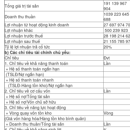
191 139 967
Tổng giá trị tài sản
904
1039 223 645
Doanh thu thuần
688
Lợi nhuận từ hoạt dộng kinh doanh
27 697 974 7
Lợi nhuận khác
500 239 923
Lợi nhuận trước thuế
28 198 214 6
Lợi nhuận sau thuế
21 155 785 9
Tỷ lệ lợi nhuận trả cổ tức
20%
b) Các chỉ tiêu tài chính chủ yếu:
Chỉ tiêu
Đvt
1. Chỉ tiêu về khả năng thanh toán
Lần
+ Hệ số thanh toán ngắn hạn
(TSLĐ/Nợ ngắn hạn)
+ Hệ số thanh toán nhanh
(TSLĐ-Hàng tồn kho)/Nợ ngắn hạn
2. Chỉ tiêu về cơ cấu vốn
Lần
+ Hệ số nợ/Tổng tài sản
+ Hệ số nợ/Vốn chủ sở hữu
3. Chỉ tiêu về năng lực hoạt động
+ Vòng quay vốn tồn kho
Vòng
(Giá vốn hàng hóa/Hàng tồn kho bình quân)
+ Doanh thu thuần/Tổng tài sản
Lần
4. Chỉ tiêu về khả năng sinh lời
%