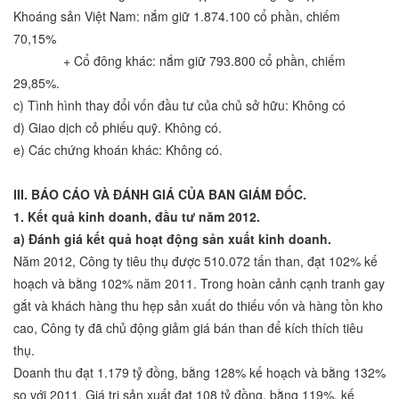
Khoáng sản Việt Nam: nắm giữ 1.874.100 cổ phần, chiếm
70,15%
+ Cổ đông khác: nắm giữ 793.800 cổ phần, chiếm
29,85%.
c) Tình hình thay đổi vốn đầu tư của chủ sở hữu: Không có
d) Giao dịch cỏ phiếu quỹ. Không có.
e) Các chứng khoán khác: Không có.
III. BÁO CÁO VÀ ĐÁNH GIÁ CỦA BAN GIÁM ĐỐC.
1. K
ết quả kinh doanh, đầu tư năm 2012.
a)
Đánh giá k
ết quả
hoạt động sản xuất
kinh doanh.
Năm 2012, Công ty tiêu thụ được 510.072 tấn than, đạt 102% kế
hoạch và bằng 102% năm 2011. Trong hoàn cảnh cạnh tranh gay
gắt và khách hàng thu hẹp sản xuất do thiếu vốn và hàng tồn kho
cao, Công ty đã chủ động giảm giá bán than để kích thích tiêu
thụ.
Doanh thu đạt 1.179 tỷ đồng, bằng 128% kế hoạch và bằng 132%
so với 2011. Giá trị sản xuất đạt 108 tỷ đồng, bằng 119%, kế