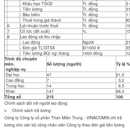
- Khấu hao TSCĐ
Tr. đồng
3
- Tiền lương
Tr. đồng
3
- Bảo hiểm
Tr. đồng
1
- Thuế trong giá thành
Tr. đồng
8
6
Lợi nhuận trước thuế
Tr. đồng
1
7
Cổ tức (đề xuất)
%
1
8
Lao động và thu nhập
- Lao động
Người
2
- Đơn giá TL/GTSX
Đ/1000 đ
3
- Tiền lương BQ/ ng/ tháng
1000 đồng
1
Trình độ chuyên
môn,
Số lượng (người)
Tỷ lệ %
nghiệp vụ
Đại học
47
21,0
Cao đẳng
7
3,2
Trung học
14
6,5
Khác
147
68,3
Tổng số
215
100
Chính sách đối với người lao động:
v Chính sách trả lương
Công ty Công ty cổ phần Than Miền Trung - VINACOMIN chi trả
lương cho cán bộ công nhân viên Công ty theo đơn giá tiền lương