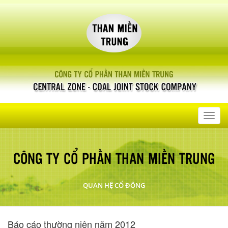
Toggl
navig
CÔNG TY CỔ PHẦN THAN MIỀN TRUNG
QUAN HỆ CỔ ĐÔNG
Báo cáo thường niên năm 2012