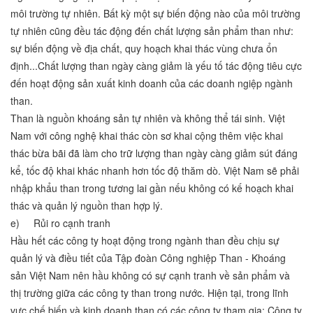
môi trường tự nhiên. Bất kỳ một sự biến động nào của môi trường
tự nhiên cũng đều tác động đến chất lượng sản phẩm than như:
sự biến động về địa chất, quy hoạch khai thác vùng chưa ổn
định...Chất lượng than ngày càng giảm là yếu tố tác động tiêu cực
đến hoạt động sản xuất kinh doanh của các doanh ngiệp ngành
than.
Than là nguồn khoáng sản tự nhiên và không thể tái sinh. Việt
Nam với công nghệ khai thác còn sơ khai cộng thêm việc khai
thác bừa bãi đã làm cho trữ lượng than ngày càng giảm sút đáng
kể, tốc độ khai khác nhanh hơn tốc độ thăm dò. Việt Nam sẽ phải
nhập khẩu than trong tương lai gần nếu không có kế hoạch khai
thác và quản lý nguồn than hợp lý.
e) Rủi ro cạnh tranh
Hầu hết các công ty hoạt động trong ngành than đều chịu sự
quản lý và điều tiết của Tập đoàn Công nghiệp Than - Khoáng
sản Việt Nam nên hầu không có sự cạnh tranh về sản phẩm và
thị trường giữa các công ty than trong nước. Hiện tại, trong lĩnh
vực chế biến và kinh doanh than có các công ty tham gia: Công ty