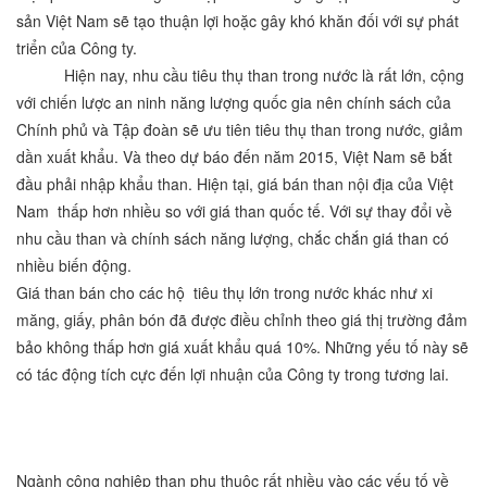
sản Việt Nam sẽ tạo thuận lợi hoặc gây khó khăn đối với sự phát
triển của Công ty.
Hiện nay, nhu cầu tiêu thụ than trong nước là rất lớn, cộng
với chiến lược an ninh năng lượng quốc gia nên chính sách của
Chính phủ và Tập đoàn sẽ ưu tiên tiêu thụ than trong nước, giảm
dần xuất khẩu. Và theo dự báo đến năm 2015, Việt Nam sẽ bắt
đầu phải nhập khẩu than. Hiện tại, giá bán than nội địa của Việt
Nam thấp hơn nhiều so với giá than quốc tế. Với sự thay đổi về
nhu cầu than và chính sách năng lượng, chắc chắn giá than có
nhiều biến động.
Giá than bán cho các hộ tiêu thụ lớn trong nước khác như xi
măng, giấy, phân bón đã được điều chỉnh theo giá thị trường đảm
bảo không thấp hơn giá xuất khẩu quá 10%. Những yếu tố này sẽ
có tác động tích cực đến lợi nhuận của Công ty trong tương lai.
D)
RỦI RO VỀ MÔI TRƯỜNG TỰ NHIÊN
Ngành công nghiệp than phụ thuộc rất nhiều vào các yếu tố về