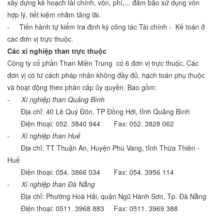
xây dựng kế hoạch tài chính, vốn, phí,... đảm bảo sử dụng vốn
hợp lý, tiết kiệm nhằm tăng lãi.
- Tiến hành tự kiểm tra định kỳ công tác Tài chính - Kế toán ở
các đơn vị trực thuộc.
Các xí nghiệp than trực thuộc
Công ty cổ phần Than Miền Trung có 6 đơn vị trực thuộc. Các
đơn vị có tư cách pháp nhân không đầy đủ, hạch toán phụ thuộc
và hoạt động theo phân cấp ủy quyền. Bao gồm:
-
Xí nghiệp than Quảng Bình
Địa chỉ: 40 Lê Quý Đôn, TP Đồng Hới, tỉnh Quảng Bình
Điện thoại: 052. 3840 944 Fax: 052. 3828 062
-
Xí nghiệp than Huế
Địa chỉ: TT Thuận An, Huyện Phú Vang, tỉnh Thừa Thiên -
Huế
Điện thoại: 054. 3866 034 Fax: 054. 3956 114
-
Xí nghiệp than Đà Nẵng
Địa chỉ: Phường Hoà Hải, quận Ngũ Hành Sơn, Tp. Đà Nẵng
Điện thoại: 0511. 3968 883 Fax: 0511. 3969 388