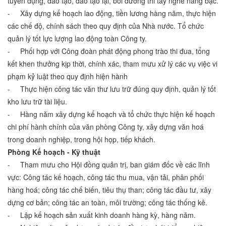
tuyển dụng, đào tạo, đào tạo lại, bồi dưỡng thi tay nghề nâng bậc.
- Xây dựng kế hoạch lao động, tiền lương hàng năm, thực hiện
các chế độ, chính sách theo quy định của Nhà nước. Tổ chức
quản lý tốt lực lượng lao động toàn Công ty.
- Phối hợp với Công đoàn phát động phong trào thi đua, tổng
kết khen thưởng kịp thời, chính xác, tham mưu xử lý các vụ việc vi
phạm kỷ luật theo quy định hiện hành
- Thực hiện công tác văn thư lưu trữ đúng quy định, quản lý tốt
kho lưu trữ tài liệu.
- Hàng năm xây dựng kế hoạch và tổ chức thực hiện kế hoạch
chi phí hành chính của văn phòng Công ty, xây dựng văn hoá
trong doanh nghiệp, trong hội họp, tiếp khách.
Phòng Kế hoạch - Kỹ thuật
- Tham mưu cho Hội đồng quản trị, ban giám đốc về các lĩnh
vực: Công tác kế hoạch, công tác thu mua, vận tải, phân phối
hàng hoá; công tác chế biến, tiêu thụ than; công tác đầu tư, xây
dựng cơ bản; công tác an toàn, môi trường; công tác thống kê.
- Lập kế hoạch sản xuất kinh doanh hàng kỳ, hàng năm.