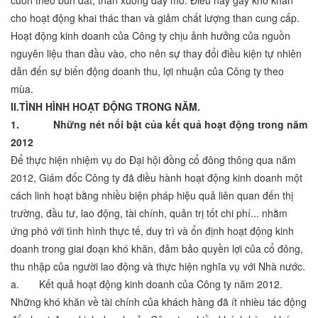
cuốn theo bùn đất, than xuống đáy mỏ. Điều này gây khó khăn
cho hoạt động khai thác than và giảm chất lượng than cung cấp.
Hoạt động kinh doanh của Công ty chịu ảnh hưởng của nguồn
nguyên liệu than đầu vào, cho nên sự thay đổi điều kiện tự nhiên
dẫn đến sự biến động doanh thu, lợi nhuận của Công ty theo
mùa.
II.
TÌNH HÌNH HOẠT ĐỘNG TRONG NĂM.
1.
Những nét nổi bật của kết quả hoạt động trong năm
201
2
Để thực hiện nhiệm vụ do Đại hội đồng cổ đông thông qua năm
2012, Giám đốc Công ty đã điều hành hoạt động kinh doanh một
cách linh hoạt bằng nhiều biện pháp hiệu quả liên quan đến thị
trường, đầu tư, lao động, tài chính, quản trị tốt chi phí... nhằm
ứng phó với tình hình thực tế, duy trì và ổn định hoạt động kinh
doanh trong giai đoạn khó khăn, đảm bảo quyền lợi của cổ đông,
thu nhập của người lao động và thực hiện nghĩa vụ với Nhà nước.
a. Kết quả hoạt động kinh doanh của Công ty năm 2012.
Những khó khăn về tài chính của khách hàng đã ít nhièu tác động