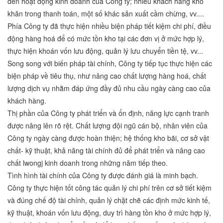
đến hoạt đọng kinh doanh của Công ty; nhiều khách hàng khó
khăn trong thanh toán, một số khác sản xuất cầm chừng, vv....
Phía Công ty đã thực hiện nhiều biện pháp tiết kiệm chi phí, điều
động hàng hoá để có mức tồn kho tại các đơn vị ở mức hợp lý,
thực hiện khoán vốn lưu động, quản lý lưu chuyển tiền tệ, vv...
Song song với biến pháp tài chính, Công ty tiếp tục thực hiện các
biện pháp về tiêu thụ, như nâng cao chất lượng hàng hoá, chất
lượng dịch vụ nhằm đáp ứng đầy đủ nhu cầu ngày càng cao của
khách hàng.
Thị phần của Công ty phát triển và ổn định, năng lực cạnh tranh
được nâng lên rõ rệt. Chất lượng đội ngũ cán bộ, nhân viên của
Công ty ngày càng được hoàn thiện; hệ thống kho bãi, cơ sở vật
chất- kỹ thuật, khả năng tài chính đủ để phát triển và nâng cao
chất lwongj kinh doanh trong những năm tiếp theo.
Tình hình tài chính của Công ty được đánh giá là minh bạch.
Công ty thực hiện tốt công tác quản lý chi phí trên cơ sở tiết kiệm
và đúng chế độ tài chính, quản lý chặt chẽ các định mức kinh tế,
kỹ thuật, khoán vốn lưu động, duy trì hàng tồn kho ở mức hợp lý,