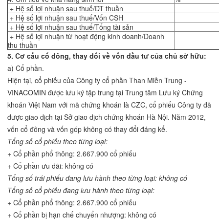
+ Hệ số lợi nhuận sau thuế/DT thuần
+ Hệ số lợi nhuận sau thuế/Vốn CSH
+ Hệ số lợi nhuận sau thuế/Tổng tài sản
+ Hệ số lợi nhuận từ hoạt động kinh doanh/Doanh
thu thuần
5. Cơ cấu cổ đông,
thay đổi về vốn
đầu tư của chủ sở hữu
:
a) Cổ phần.
Hiện tại, cổ phiếu của Công ty cổ phần Than Miền Trung -
VINACOMIN được lưu ký tập trung tại Trung tâm Lưu ký Chứng
khoán Việt Nam với mã chứng khoán là CZC, cổ phiếu Công ty đã
được giao dịch tại Sở giao dịch chứng khoán Hà Nội. Năm 2012,
vốn cổ đông và vốn góp không có thay đổi đáng kể.
Tổng số cổ phiếu theo từng loại:
+ Cổ phần phổ thông: 2.667.900 cổ phiếu
+ Cổ phần ưu đãi: không có
Tổng số trái phiếu đang lưu hành theo từng loại: không có
Tổng số cổ phiếu đang lưu hành theo từng loại:
+ Cổ phần phổ thông: 2.667.900 cổ phiếu
+ Cổ phần bị hạn chế chuyển nhượng: không có