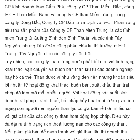
CP Kinh doanh than Cẩm Phả, công ty CP Than Miền Bắc , công
ty CP Than Miền Nam và công ty CP than Miền Trung, Tổng
công ty Đông Bắc, Công ty CP Đầu tư và Dịch vụ, vv.... Phân vùng
tiêu thụ sản phẩm của Công ty CP Than Miền Trung là các tỉnh
miền Trung từ Quảng Bình đến Bình Thuận và các tỉnh Tây
Nguyên, nhưng Tập đoàn cũng phân chia lại thi trường mienf
Trung- Tây Nguyên cho các công ty nêu trên .
Tuy nhiên, các công ty than trong nước phải đối mặt với tình trạng
khai thác, vận chuyển và buôn bán than lậu từ các doanh nghiệp
hay hộ cá thể. Than được ví như vàng đen nên những khoản siêu
lợi nhuận từ hoạt động khai thác, buôn bán, xuất khẩu than trái
phép đã làm mờ mắt nhiều người. Với hoạt động sản xuất kinh
doanh trái phép, tránh thuế, bất chấp hủy hoại môi trường và tính
mạng con người nên nguồn than lậu có giá bán rẻ hơn nhiều so
với giá bán của các công ty than hoạt động hợp pháp. Điều này
đã đặt ra tình trạng tiến thoái lưỡng nan cho các công ty than.
Nếu giảm giá bán để cạnh tranh với giá than lậu thì doanh thu
của các công ty than không đủ bù đắp chi phí, mà giữ nguyên giá