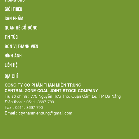
GIỚI THIỆU
SẢN PHẨM
QUAN HỆ CỔ ĐÔNG
TIN TỨC
ĐƠN VỊ THÀNH VIÊN
HÌNH ẢNH
LIÊN HỆ
ĐỊA CHỈ
CÔNG TY CỔ PHẦN THAN MIỀN TRUNG
CENTRAL ZONE-COAL JOINT STOCK COMPANY
Trụ sở chính : 775 Nguyễn Hữu Thọ, Quận Cẩm Lệ, TP Đà Nẵng
Điện thoại : 0511. 3697 789
Fax : 0511. 3697 790
Email : ctythanmientrung@gmail.com