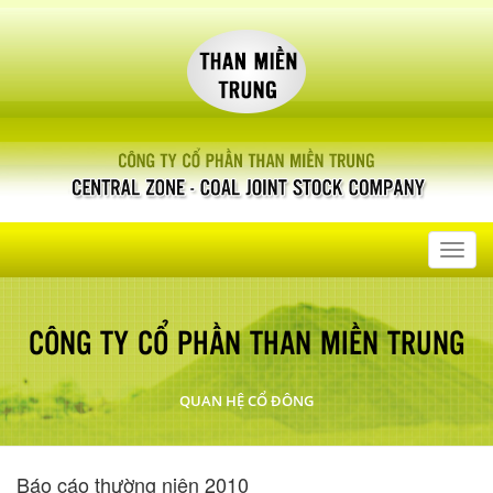
Toggl
navig
CÔNG TY CỔ PHẦN THAN MIỀN TRUNG
QUAN HỆ CỔ ĐÔNG
Báo cáo thường niên 2010