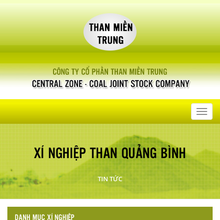
Toggl
navig
XÍ NGHIỆP THAN QUẢNG BÌNH
TIN TỨC
DANH MỤC XÍ NGHIỆP