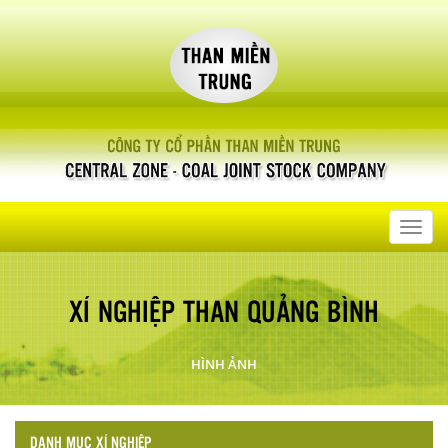
Toggl
navig
XÍ NGHIỆP THAN QUẢNG BÌNH
HÌNH ẢNH
DANH MỤC XÍ NGHIỆP