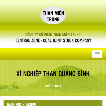
Toggl
navig
XÍ NGHIỆP THAN QUẢNG BÌNH
GIỚI THIỆU
DANH MỤC XÍ NGHIỆP