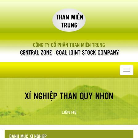
Toggl
navig
XÍ NGHIỆP THAN QUY NHƠN
LIÊN HỆ
DANH MỤC XÍ NGHIỆP