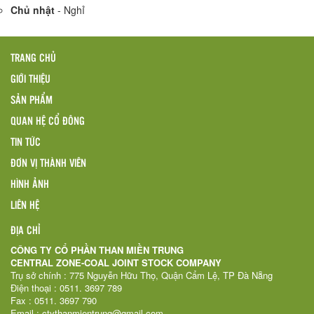
Chủ nhật
- Nghỉ
TRANG CHỦ
GIỚI THIỆU
SẢN PHẨM
QUAN HỆ CỔ ĐÔNG
TIN TỨC
ĐƠN VỊ THÀNH VIÊN
HÌNH ẢNH
LIÊN HỆ
ĐỊA CHỈ
CÔNG TY CỔ PHẦN THAN MIỀN TRUNG
CENTRAL ZONE-COAL JOINT STOCK COMPANY
Trụ sở chính : 775 Nguyễn Hữu Thọ, Quận Cẩm Lệ, TP Đà Nẵng
Điện thoại : 0511. 3697 789
Fax : 0511. 3697 790
Email : ctythanmientrung@gmail.com