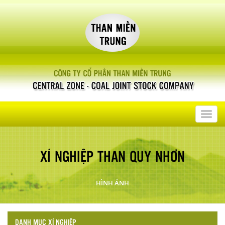
Toggl
navig
XÍ NGHIỆP THAN QUY NHƠN
HÌNH ẢNH
DANH MỤC XÍ NGHIỆP