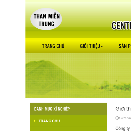
TRANG CHỦ
GIỚI THIỆU
SẢN 
Giới th
DANH MỤC XÍ NGHIỆP
12/11/2
TRANG CHỦ
Công ty 