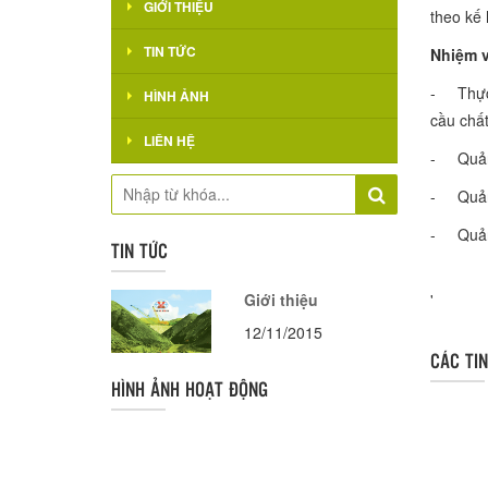
GIỚI THIỆU
theo kế 
TIN TỨC
Nhiệm v
- Thực h
HÌNH ẢNH
cầu chất
LIÊN HỆ
- Quản l
- Quản 
- Quản l
TIN TỨC
Giới thiệu
'
12/11/2015
CÁC TI
HÌNH ẢNH HOẠT ĐỘNG