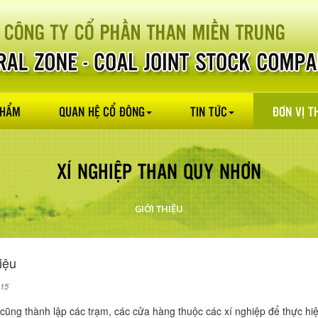
PHẨM
QUAN HỆ CỔ ĐÔNG
TIN TỨC
ĐƠN VỊ T
XÍ NGHIỆP THAN QUY NHƠN
GIỚI THIỆU
iệu
015
cũng thành lập các trạm, các cửa hàng thuộc các xí nghiệp để thực hiệ