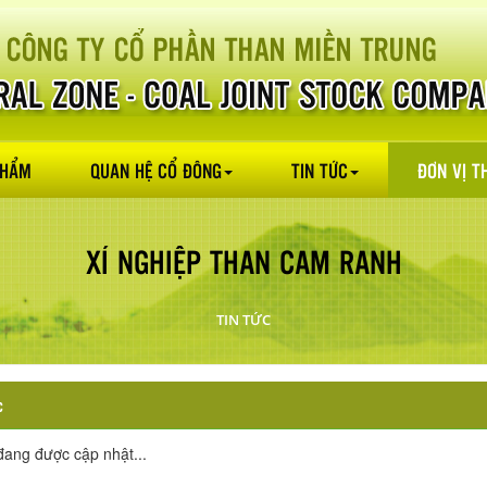
PHẨM
QUAN HỆ CỔ ĐÔNG
TIN TỨC
ĐƠN VỊ T
XÍ NGHIỆP THAN CAM RANH
TIN TỨC
c
đang được cập nhật...