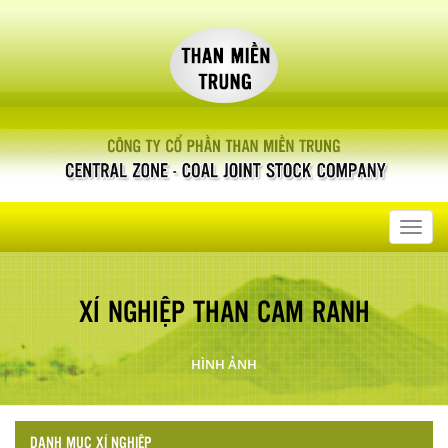
Toggl
navig
XÍ NGHIỆP THAN CAM RANH
HÌNH ẢNH
DANH MỤC XÍ NGHIỆP