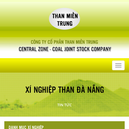
Toggl
navig
XÍ NGHIỆP THAN ĐÀ NẴNG
TIN TỨC
DANH MỤC XÍ NGHIỆP