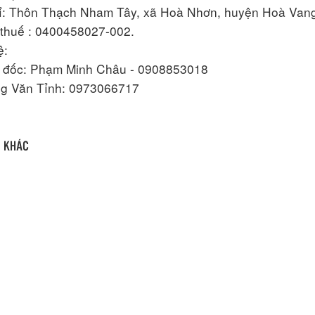
ỉ: Thôn Thạch Nham Tây, xã Hoà Nhơn, huyện Hoà Van
thuế : 0400458027-002.
ệ:
m đốc: Phạm Minh Châu - 0908853018
ng Văn Tỉnh: 0973066717
N KHÁC