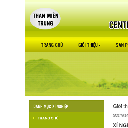
TRANG CHỦ
GIỚI THIỆU
SẢN 
Giới th
DANH MỤC XÍ NGHIỆP
28/10/2
TRANG CHỦ
XÍ N