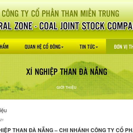
PHẨM
QUAN HỆ CỔ ĐÔNG
TIN TỨC
ĐƠN VỊ T
XÍ NGHIỆP THAN ĐÀ NẴNG
GIỚI THIỆU
iệu
021
GHIỆP THAN ĐÀ NẴNG
– CHI NHÁNH CÔNG TY CỔ PH