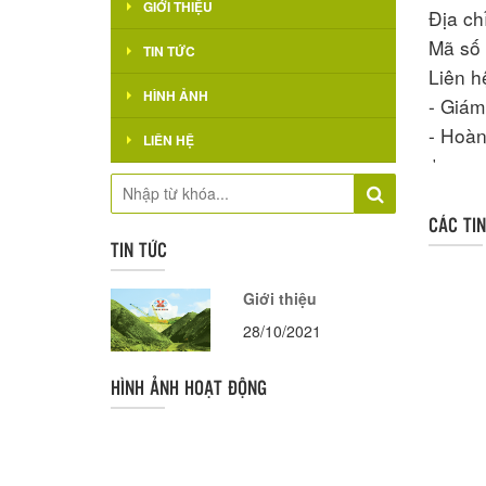
GIỚI THIỆU
Địa ch
Mã số 
TIN TỨC
Liên h
HÌNH ẢNH
- Giá
- Hoà
LIÊN HỆ
'
CÁC TI
TIN TỨC
Giới thiệu
28/10/2021
HÌNH ẢNH HOẠT ĐỘNG