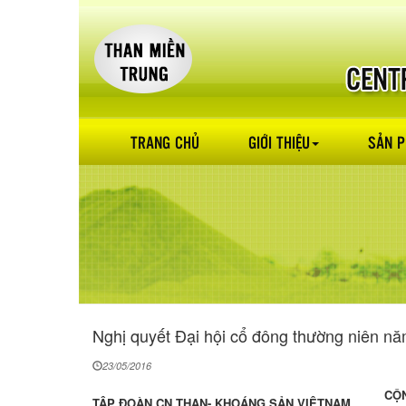
TRANG CHỦ
GIỚI THIỆU
SẢN 
Nghị quyết Đại hội cổ đông thường niên n
23/05/2016
CỘN
TẬP ĐOÀN CN THAN- KHOÁNG SẢN VIỆTNAM