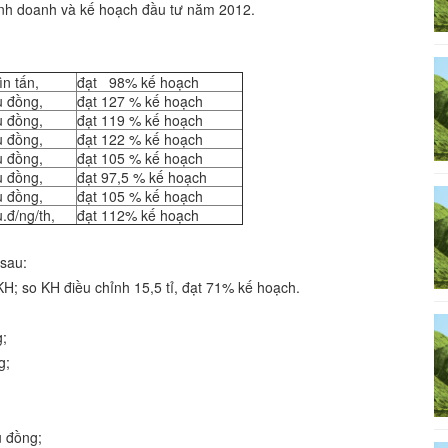
inh doanh và kế hoạch đầu tư năm 2012.
ìn tấn,
đạt 98% kế hoạch
u đồng,
đạt 127 % kế hoạch
u đồng,
đạt 119 % kế hoạch
u đồng,
đạt 122 % kế hoạch
u đồng,
đạt 105 % kế hoạch
u đồng,
đạt 97,5 % kế hoạch
u đồng,
đạt 105 % kế hoạch
u.đ/ng/th,
đạt 112% kế hoạch
sau:
KH; so KH điều chỉnh 15,5 tỉ, đạt 71% kế hoạch.
;
g;
ồng;