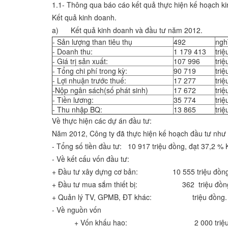
1.1- Thông qua báo cáo kết quả thực hiện kế hoạch k
Kết quả kinh doanh.
a) Kết quả kinh doanh và đầu tư năm 2012.
- Sản lượng than tiêu thụ
492
ngh
- Doanh thu:
1 179 413
triệ
- Giá trị sản xuất:
107 996
triệ
- Tổng chi phí trong kỳ:
90 719
triệ
- Lợi nhuận trước thuế:
17 277
triệ
-Nộp ngân sách(số phát sinh)
17 672
triệ
- Tiền lương:
35 774
triệ
- Thu nhập BQ:
13 865
triệ
Về thực hiện các dự án đầu tư:
Năm 2012, Công ty đã thực hiện kế hoạch đầu tư như 
- Tổng số tiền đầu tư: 10 917 triệu đồng, đạt 37,2 % 
- Về kết cấu vốn đầu tư:
+ Đầu tư xây dựng cơ bản: 10 555 triệu đồng
+ Đầu tư mua sắm thiết bị: 362 triệu đồn
+ Quản lý TV, GPMB, ĐT khác: triệu đồng.
- Về nguồn vốn
+ Vốn khấu hao: 2 000 triệu đ