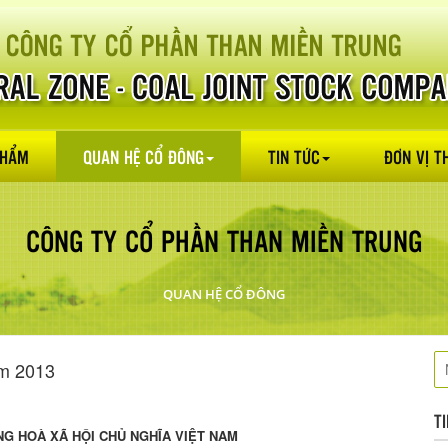
PHẨM
QUAN HỆ CỔ ĐÔNG
TIN TỨC
ĐƠN VỊ T
CÔNG TY CỔ PHẦN THAN MIỀN TRUNG
QUAN HỆ CỔ ĐÔNG
ăm 2013
T
G HOÀ XÃ HỘI CHỦ NGHĨA VIỆT NAM