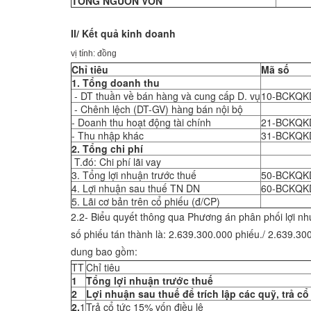
TỔNG NGUỒN VỐN
II/ Kết qu
vị tính: đồng
Chỉ tiêu
Mã số
1. Tổng doanh thu
- DT thuần về bán hàng và cung cấp D. vụ
10-BCKQK
- Chênh lệch (DT-GV) hàng bán nội bộ
- Doanh thu hoạt động tài chính
21-BCKQK
- Thu nhập khác
31-BCKQK
2. Tổng chi phí
T.đó: Chi phí lãi vay
3. Tổng lợi nhuận trước thuế
50-BCKQK
4. Lợi nhuận sau thuế TN DN
60-BCKQK
5. Lãi cơ bản trên cổ phiếu (đ/CP)
2.2- Biểu quyết thông qua Phương án phân phối lợi n
số phiếu tán thành là: 2.639.300.000 phiếu./ 2.639.300
dung bao gồm:
TT
Chỉ tiêu
1
Tổng lợi nhuận trước thuế
2
Lợi nhuận sau thuế để trích lập các quỹ, trả cổ
2.
1
Trả cổ tức 15% vốn điều lệ