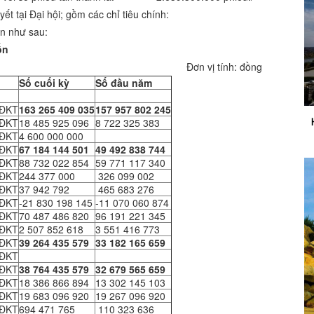
 tại Đại hội; gồm các chỉ tiêu chính:
ốn như sau:
ốn
ính: đồng
Số cuối kỳ
Số đầu năm
CĐKT
163 265 409 035
157 957 802 245
CĐKT
18 485 925 096
8 722 325 383
CĐKT
4 600 000 000
CĐKT
67 184 144 501
49 492 838 744
CĐKT
88 732 022 854
59 771 117 340
CĐKT
244 377 000
326 099 002
CĐKT
37 942 792
465 683 276
CĐKT
-21 830 198 145
-11 070 060 874
CĐKT
70 487 486 820
96 191 221 345
CĐKT
2 507 852 618
3 551 416 773
CĐKT
39 264 435 579
33 182 165 659
CĐKT
CĐKT
38 764 435 579
32 679 565 659
CĐKT
18 386 866 894
13 302 145 103
CĐKT
19 683 096 920
19 267 096 920
CĐKT
694 471 765
110 323 636