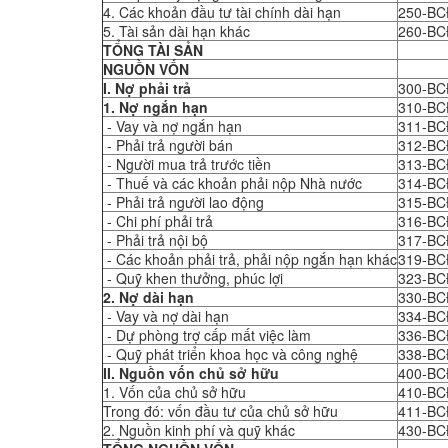
4. Các khoản đầu tư tài chính dài hạn
250-B
5. Tài sản dài hạn khác
260-B
TỔNG TÀI SẢN
NGUỒN VỐN
I. Nợ phải trả
300-B
1. Nợ ngắn hạn
310-B
- Vay và nợ ngắn hạn
311-B
- Phải trả người bán
312-B
- Người mua trả trước tiền
313-B
- Thuế và các khoản phải nộp Nhà nước
314-B
- Phải trả người lao động
315-B
- Chi phí phải trả
316-B
- Phải trả nội bộ
317-B
- Các khoản phải trả, phải nộp ngắn hạn khác
319-B
- Quỹ khen thưởng, phúc lợi
323-B
2. Nợ dài hạn
330-B
- Vay và nợ dài hạn
334-B
- Dự phòng trợ cấp mất việc làm
336-B
- Quỹ phát triển khoa học và công nghệ
338-B
II. Nguồn vốn chủ sở hữu
400-B
1. Vốn của chủ sở hữu
410-B
Trong đó: vốn đầu tư của chủ sở hữu
411-B
2. Nguồn kinh phí và quỹ khác
430-B