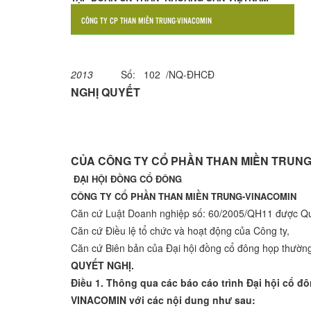
CÔNG TY CP THAN MIỀN TRUNG-VINACOMIN
2013
Số: 102 /NQ-ĐHCĐ
NGHỊ QUYẾT
ĐẠI HỘI ĐỒNG CỔ
CỦA CÔNG TY CỔ PHẦN THAN MIỀN TRUNG
ĐẠI HỘI ĐỒNG CỔ ĐÔNG
CÔNG TY CỔ PHẦN THAN MIỀN TRUNG-VINACOMIN
Căn cứ Luật Doanh nghiệp số: 60/2005/QH11 được Qu
Căn cứ Điều lệ tổ chức và hoạt động của Công ty,
Căn cứ Biên bản của Đại hội đồng cổ đông họp thường
QUYẾT NGHỊ.
Điều 1. Thông qua các báo cáo trình Đại hội cổ đ
VINACOMIN với các nội dung như sau: