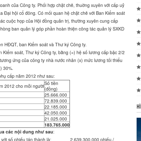
doanh của Công ty. Phối hợp chặt chẽ, thuờng xuyên với cấp uỷ
ủa Đại hội cổ đông. Có mối quan hệ chặt chẽ với Ban Kiểm soát
các cuộc họp của Hội đồng quản trị, thường xuyên cung cấp
 phòng ban quản lý góp phần hoàn thiện công tác quản lý SXKD
ên HĐQT, ban Kiểm soát và Thư ký Công ty.
n Kiểm soát, Thư ký Công ty, bằng (=) hệ số lương cấp bậc 2/2
tương ứng của công ty nhà nước nhân (x) mức lương tối thiểu
x) 30%.
 phụ cấp năm 2012 như sau:
Số tiền
m 2012 cho mỗi người
(đồng)
25.666.000
72.839.000
H
22.185.000
42.050.000
21.025.000
183.765.000
ua các nội dung như sau
:
012 với số phiếu tán thành là: 2.639.300.000 phiếu./