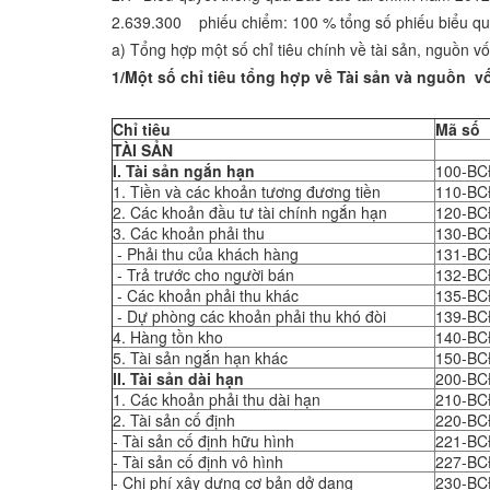
2.639.300 phiếu chiểm: 100 % tổng số phiếu biểu quyết
a) Tổng hợp một số chỉ tiêu chính về tài sản, nguồn v
1/Một số chỉ tiêu tổng hợp về Tài sản và nguồn v
Đơn vị t
Chỉ tiêu
Mã số
TÀI SẢN
I. Tài sản ngắn hạn
100-B
1. Tiền và các khoản tương đương tiền
110-B
2. Các khoản đầu tư tài chính ngắn hạn
120-B
3. Các khoản phải thu
130-B
- Phải thu của khách hàng
131-B
- Trả trước cho người bán
132-B
- Các khoản phải thu khác
135-B
- Dự phòng các khoản phải thu khó đòi
139-B
4. Hàng tồn kho
140-B
5. Tài sản ngắn hạn khác
150-B
II. Tài sản dài hạn
200-B
1. Các khoản phải thu dài hạn
210-B
2. Tài sản cố định
220-B
- Tài sản cố định hữu hình
221-B
- Tài sản cố định vô hình
227-B
- Chi phí xây dựng cơ bản dở dang
230-B