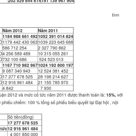
202 529 844 614
191 139 967 904
ả kinh doanh
Đơn
Năm 2012
Năm 2011
1184 988 661 492
1052 391 014 824
D
1179 442 430 063
1039 223 645 688
586 712 254
2 327 790 862
D
4 256 589 489
10 315 055 261
D
732 100 686
524 523 013
1167 710 982 967
1024 192 800 197
9 087 340 943
12 524 381 452
D
17 277 678 525
28 198 214 627
D
12 916 961 484
21 155 785 970
4 842
7 930
huận 2012 và mức cổ tức năm 2011 được thanh toán là:
15%,
với
 phiếu chiểm: 100 % tổng số phiếu biểu quyết tại Đại hội , nội
Số tiền(đồng)
17 277 678 525
 tức
12 916 961 484
4 001 850 000