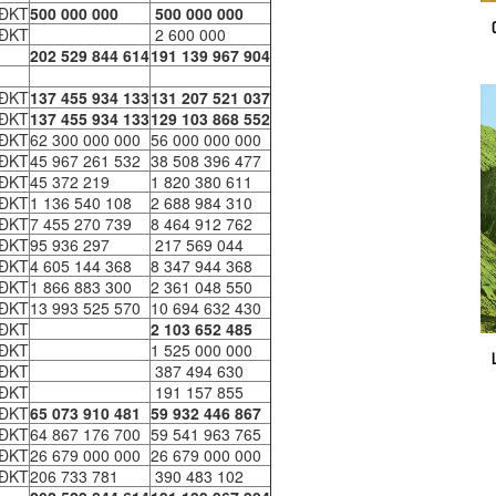
CĐKT
500 000 000
500 000 000
CĐKT
2 600 000
202 529 844 614
191 139 967 904
CĐKT
137 455 934 133
131 207 521 037
CĐKT
137 455 934 133
129 103 868 552
CĐKT
62 300 000 000
56 000 000 000
CĐKT
45 967 261 532
38 508 396 477
CĐKT
45 372 219
1 820 380 611
CĐKT
1 136 540 108
2 688 984 310
CĐKT
7 455 270 739
8 464 912 762
CĐKT
95 936 297
217 569 044
CĐKT
4 605 144 368
8 347 944 368
CĐKT
1 866 883 300
2 361 048 550
CĐKT
13 993 525 570
10 694 632 430
CĐKT
2 103 652 485
CĐKT
1 525 000 000
CĐKT
387 494 630
CĐKT
191 157 855
CĐKT
65 073 910 481
59 932 446 867
CĐKT
64 867 176 700
59 541 963 765
CĐKT
26 679 000 000
26 679 000 000
CĐKT
206 733 781
390 483 102