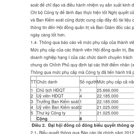
soát để chỉ đạo và điều hành nhiệm vụ sản xuất kinh 
Chi bộ Công ty để lãnh đạo thực hiện tốt Nghị quyết c
và Ban Kiểm soát cũng được cung cấp đầy đủ tài liệu 
thông tin đến Hội đồng quản trị và Ban Giám đốc các
ngày càng tốt hơn.
1.4- Thông qua báo cáo về mức phụ cấp của thành vi
Mức phụ cấp của các thành viên Hội đồng quản trị, Ba
doanh nghiệp hạng I của các chức danh chuyên trách 
chung do Chỉnh Phủ quy định tại các thời điểm nhân (
Thông qua mức phụ cấp mà Công ty đả tiến hành trả
TT
Chức danh
Số người
Mức phụ cấp cả nă
1
Chủ tịch HĐQT
1
25.666.000
2
Uỷ viên HĐQT
4
22.185.000
3
Trưởng Ban Kiểm soát
1
22.185.000
4
Uỷ viên Ban Kiểm soát
2
21.025.000
5
Thư ký Công ty
1
21.025.000
Cộng
8
Điều 2. Đại hội đồng cổ đông biểu quyết thông q
2.1- Biểu quyết thông qua Báo cáo tài chính năm 2