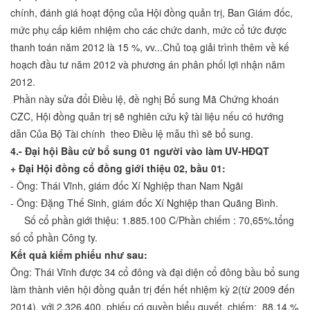
chính, đánh giá hoạt động của Hội đồng quản trị, Ban Giám đốc,
mức phụ cấp kiêm nhiệm cho các chức danh, mức cổ tức được
thanh toán năm 2012 là 15 %, vv...Chủ toạ giải trình thêm về kế
hoạch đầu tư năm 2012 và phương án phân phối lợi nhận năm
2012.
Phần này sửa đổi Điều lệ, đề nghị Bổ sung Mã Chứng khoán
CZC, Hội đồng quản trị sẽ nghiên cứu kỷ tài liệu nếu có hướng
dẫn Của Bộ Tài chính theo Điều lệ mẫu thì sẽ bổ sung.
4.- Đại hội Bầu cử bổ sung 01 người vào làm UV-HĐQT
+ Đại Hội đồng cổ đồng giới thiệu 02, bầu 01:
- Ông: Thái Vĩnh, giám đốc Xí Nghiệp than Nam Ngãi
- Ông: Đặng Thế Sinh, giám đốc Xí Nghiệp than Quãng Bình.
Số cổ phần giới thiệu: 1.885.100 C/Phần chiếm : 70,65%.tổng
số cổ phần Công ty.
Kết quả kiểm phiếu như sau:
Ông: Thái Vĩnh được 34 cổ đông và đại diện cổ đông bầu bổ sung
làm thành viên hội đồng quản trị đến hết nhiệm kỳ 2(từ 2009 đến
2014), với 2.326.400. phiếu có quyền biểu quyết, chiếm: 88,14.%