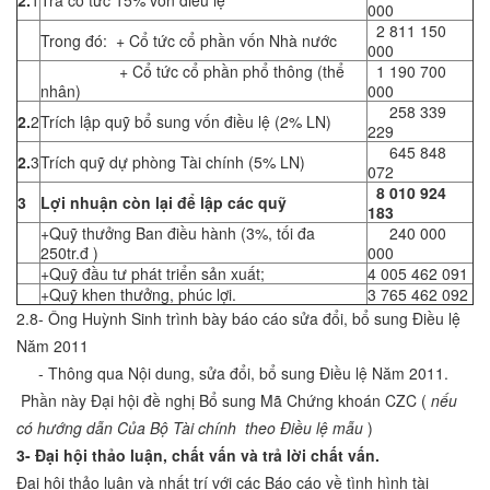
2.
1
Trả cổ tức 15% vốn điều lệ
000
2 811 150
Trong đó: + Cổ tức cổ phần vốn Nhà nước
000
+ Cổ tức cổ phần phổ thông (thể
1 190 700
nhân)
000
258 339
2.
2
Trích lập quỹ bổ sung vốn điều lệ (2% LN)
229
645 848
2.
3
Trích quỹ dự phòng Tài chính (5% LN)
072
8 010 924
3
Lợi nhuận còn lại để lập các quỹ
183
+Quỹ thưởng Ban điều hành (3%, tối đa
240 000
250tr.đ )
000
+Quỹ đầu tư phát triển sản xuất;
4 005 462 091
+Quỹ khen thưởng, phúc lợi.
3 765 462 092
2.8- Ông Huỳnh Sinh trình bày báo cáo sửa đổi, bổ sung Điều lệ
Năm 2011
- Thông qua Nội dung, sửa đổi, bổ sung Điều lệ Năm 2011.
Phần này Đại hội đề nghị Bổ sung Mã Chứng khoán CZC (
nếu
có hướng dẫn Của Bộ Tài chính
theo Điều lệ mẫu
)
3- Đại hội thảo luận, chất vấn và trả lời chất vấn.
Đại hội thảo luận và nhất trí với các Báo cáo về tình hình tài