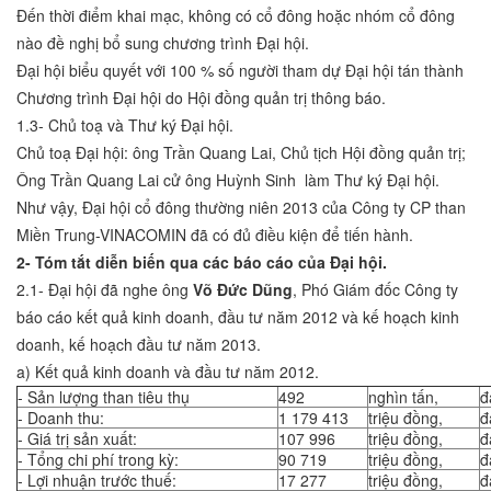
Đến thời điểm khai mạc, không có cổ đông hoặc nhóm cổ đông
nào đề nghị bổ sung chương trình Đại hội.
Đại hội biểu quyết với 100 % số người tham dự Đại hội tán thành
Chương trình Đại hội do Hội đồng quản trị thông báo.
1.3- Chủ toạ và Thư ký Đại hội.
Chủ toạ Đại hội: ông Trần Quang Lai, Chủ tịch Hội đồng quản trị;
Ông Trần Quang Lai cử ông Huỳnh Sinh làm Thư ký Đại hội.
Như vậy, Đại hội cổ đông thường niên 2013 của Công ty CP than
Miền Trung-VINACOMIN đã có đủ điều kiện để tiến hành.
2- Tóm tắt diễn biến qua các báo cáo của Đại hội.
2.1- Đại hội đã nghe ông
Võ Đức Dũng
, Phó Giám đốc Công ty
báo cáo kết quả kinh doanh, đầu tư năm 2012 và kế hoạch kinh
doanh, kế hoạch đầu tư năm 2013.
a) Kết quả kinh doanh và đầu tư năm 2012.
- Sản lượng than tiêu thụ
492
nghìn tấn,
đ
- Doanh thu:
1 179 413
triệu đồng,
đ
- Giá trị sản xuất:
107 996
triệu đồng,
đ
- Tổng chi phí trong kỳ:
90 719
triệu đồng,
đ
- Lợi nhuận trước thuế:
17 277
triệu đồng,
đ