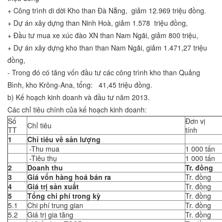
+ Công trình di dời Kho than Đà Nẵng, giảm 12.969 triệu đồng.
+ Dự án xây dựng than Ninh Hoà, giảm 1.578 triệu đồng,
+ Đầu tư mua xe xúc đào XN than Nam Ngãi, giảm 800 triệu,
+ Dự án xây dựng kho than than Nam Ngãi, giảm 1.471,27 triệu
đồng,
- Trong đó có tăng vốn đầu tư các công trình kho than Quảng
Bình, kho Krông-Ana, tổng: 41,45 triệu đồng.
b) Kế hoạch kinh doanh và đầu tư năm 2013.
Các chỉ tiêu chính của kế hoạch kinh doanh:
Số
Đơn vị
Chỉ tiêu
TT
tính
1
Chỉ tiêu về sản lượng
-Thu mua
1 000 tấn
-Tiêu thụ
1 000 tấn
2
Doanh thu
Tr. đồng
3
Giá vốn hàng hoá bán ra
Tr. đồng
4
Giá trị sản xuất
Tr. đồng
5
Tổng chi phí trong kỳ
Tr. đồng
5.1
Chi phí trung gian
Tr. đồng
5.2
Giá trị gia tăng
Tr. đồng