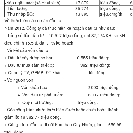
-Nộp ngân sách(số phát sinh)
17 672
triệu đồng,
đ
- Tiền lương:
35 774
triệu đồng,
đ
- Thu nhập BQ:
13 865
triệu.đ/ng/th,
đ
Về thực hiện các dự án đầu tư:
Năm 2012, Công ty đã thực hiện kế hoạch đầu tư như sau:
- Tổng số tiền đầu tư: 10 917 triệu đồng, đạt 37,2 % KH; so KH
điều chỉnh 15,5 tỉ, đạt 71% kế hoạch.
- Về kết cấu vốn đầu tư:
+ Đầu tư xây dựng cơ bản: 10 555 triệu đồng;
+ Đầu tư mua sắm thiết bị: 362 triệu đồng;
+ Quản lý TV, GPMB, ĐT khác: triệu đồng.
- Về nguồn vốn
+ Vốn khấu hao: 2 000 triệu đồng;
+ Vốn đầu tư phát triển: 8 917 triệu đồng;
+ Quỹ môi trường: triệu đồng.
- Các công trình chưa thực hiện được hoặc chưa hoàn thành,
giảm là: 18 382,77 triệu đồng.
+ Công trình đầu tư di dời Kho than Quy Nhơn, giảm 1.659,95
triệu đồng