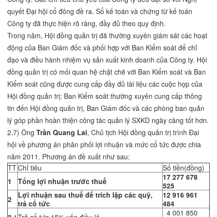
quyết Đại hội cổ đông đề ra. Sổ kế toán và chứng từ kế toán
Công ty đã thực hiện rõ ràng, đầy đủ theo quy định.
Trong năm, Hội đồng quản trị đã thường xuyên giám sát các hoạt
động của Ban Giám đốc và phối hợp với Ban Kiểm soát để chỉ
đạo và điều hành nhiệm vụ sản xuất kinh doanh của Công ty. Hội
đồng quản trị có mối quan hệ chặt chẽ với Ban Kiểm soát và Ban
Kiểm soát cũng được cung cấp đầy đủ tài liệu các cuộc họp của
Hội đồng quản trị; Ban Kiểm soát thường xuyên cung cấp thông
tin đến Hội đồng quản trị, Ban Giám đốc và các phòng ban quản
lý góp phần hoàn thiện công tác quản lý SXKD ngày càng tốt hơn.
2.7) Ông
Trần Quang Lai
, Chủ tịch Hội đồng quản trị trình Đại
hội về phương án phân phối lợi nhuận và mức cổ tức được chia
năm 2011. Phương án đề xuất như sau:
TT
Chỉ tiêu
Số tiền(đồng)
17 277 678
1
Tổng lợi nhuận trước thuế
525
Lợi nhuận sau thuế để trích lập các quỹ,
12 916 961
2
trả cổ tức
484
4 001 850