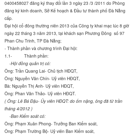
0400458027 đăng ký thay đổi lần 3 ngày 23 /3 /2011 do Phòng
đăng ký kinh doanh, Sở Kế hoạch & Đầu tư thành phố Đà Nẵng
cấp.
Đại hội cổ đông thường niên 2013 của Công ty khai mạc lúc 8 giờ
ngày 22 tháng 3 năm 2013, tại khách sạn Phương Đông số 97
Phan Chu Trinh, TP Đà Nẵng;
- Thành phần và chương trình Đại hội:
1.1- Thành phần:
-Hội đồng quản trị có:
Ông: Trần Quang Lai- Chủ tịch HĐQT,
Ông: Nguyễn Văn Chín- Uỷ viên HĐQT,
Bà: Nguyễn Thị Anh- Uỷ viên HĐQT,
Ông: Phan Văn Thảo- Uỷ viên HĐQT.
( Ông: Lê Bá Đậu- Ủy viên HĐQT: do ốm nặng, ông đã từ trần
tháng 4/2012 )
-Ban Kiểm soát có:
Ông: Phạm Xuân Phong- Trưởng Ban Kiểm soát,
Ông: Phạm Trường Bộ- Uỷ viên Ban Kiểm soát,