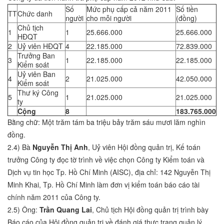
Số
Mức phụ cấp cả năm 2011
Số tiền
TT
Chức danh
người
cho mỗi người
(đồng)
Chủ tịch
1
1
25.666.000
25.666.000
HĐQT
2
Uỷ viên HĐQT
4
22.185.000
72.839.000
Trưởng Ban
3
1
22.185.000
22.185.000
Kiểm soát
Uỷ viên Ban
4
2
21.025.000
42.050.000
Kiểm soát
Thư ký Công
5
1
21.025.000
21.025.000
ty
Cộng
8
183.765.000
Bằng chữ: Một trăm tám ba triệu bảy trăm sáu mươi lăm nghìn
đồng.
2.4) Bà
Nguyễn Thị Anh
, Uỷ viên Hội đồng quản trị, Kế toán
trưởng Công ty đọc tờ trình về việc chọn Công ty Kiểm toán và
Dịch vụ tin học Tp. Hồ Chí Minh (AISC), địa chỉ: 142 Nguyễn Thị
Minh Khai, Tp. Hồ Chí Minh làm đơn vị kiểm toán báo cáo tài
chính năm 2011 của Công ty.
2.5) Ông:
Trần Quang Lai
, Chủ tịch Hội đồng quản trị trình bày
Báo cáo của Hội đồng quản trị về đánh giá thực trạng quản lý