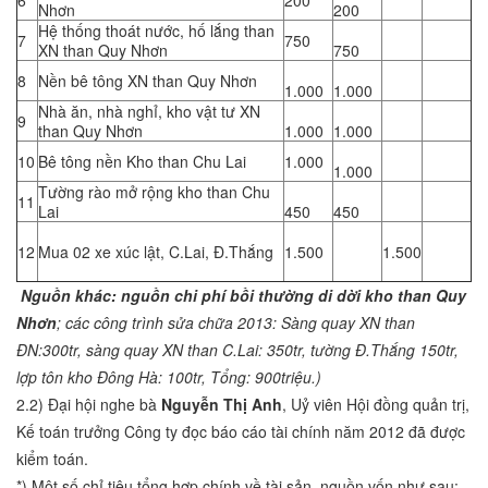
6
200
Nhơn
200
Hệ thống thoát nước, hố lắng than
7
750
XN than Quy Nhơn
750
8
Nền bê tông XN than Quy Nhơn
1.000
1.000
Nhà ăn, nhà nghỉ, kho vật tư XN
9
than Quy Nhơn
1.000
1.000
10
Bê tông nền Kho than Chu Lai
1.000
1.000
Tường rào mở rộng kho than Chu
11
Lai
450
450
12
Mua 02 xe xúc lật, C.Lai, Đ.Thắng
1.500
1.500
Nguồn khác: nguồn chi phí bồi thường di dời kho than Quy
Nhơn
; các công trình sửa chữa 2013: Sàng quay XN than
ĐN:300tr, sàng quay XN than C.Lai: 350tr, tường Đ.Thắng 150tr,
lợp tôn kho Đông Hà: 100tr, Tổng: 900triệu.)
2.2) Đại hội nghe bà
Nguyễn Thị Anh
, Uỷ viên Hội đồng quản trị,
Kế toán trưởng Công ty đọc báo cáo tài chính năm 2012 đã được
kiểm toán.
*) Một số chỉ tiêu tổng hợp chính về tài sản, nguồn vốn như sau: