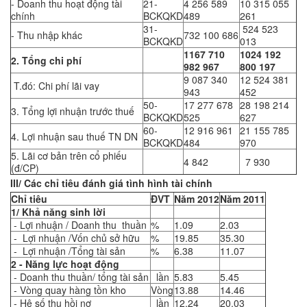
- Doanh thu hoạt động tài
21-
4 256 589
10 315 055
chính
BCKQKD
489
261
31-
524 523
- Thu nhập khác
732 100 686
BCKQKD
013
1167 710
1024 192
2. Tổng chi phí
982 967
800 197
9 087 340
12 524 381
T.đó: Chi phí lãi vay
943
452
50-
17 277 678
28 198 214
3. Tổng lợi nhuận trước thuế
BCKQKD
525
627
60-
12 916 961
21 155 785
4. Lợi nhuận sau thuế TN DN
BCKQKD
484
970
5. Lãi cơ bản trên cổ phiếu
4 842
7 930
(đ/CP)
III/ Các chỉ tiêu đánh giá tình hình tài chính
Chỉ tiêu
ĐVT
Năm 2012
Năm 2011
1/ Khả năng sinh lời
- Lợi nhuận / Doanh thu thuần
%
1.09
2.03
- Lợi nhuận /Vốn chủ sở hữu
%
19.85
35.30
- Lợi nhuận /Tổng tài sản
%
6.38
11.07
2 - Năng lực hoạt động
- Doanh thu thuần/ tổng tài sản
lần
5.83
5.45
- Vòng quay hàng tồn kho
Vòng
13.88
14.46
- Hệ số thu hồi nợ
lần
12.24
20.03