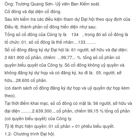
Ông: Trương Quang Sơn- Uỷ viên Ban Kiểm soát.
Cổ đông và đại diện cổ đông.
Sau khi kiểm tra các điều kiện tham dự Đại hội theo quy định của
Điều lệ, thành phần cổ đông hiển diện như sau:
Tổng số cổ đông của Công ty là 134 , trong đó số cổ đông là
tổ chức: 01, số cổ đông là thể nhân:...133.........
Số cổ đông đăng ký dự Đại hội là: 61 người, sở hữu và đại diện:
2 661.900 cổ phần, chiếm: ...99,77... % tổng số cổ phần có
quyền biểu quyết của Công ty. Số cổ đông không uỷ quyền và
không đăng ký dự họp và có đăng ký, ko đi là: 05. người, sở
hữu...28.600 cổ phần.
(có danh sách cổ đông đăng ký dự họp và uỷ quyền dự họp kèm
theo).
Tại thời điểm khai mạc, số cổ đông có mặt là: 56 người, sở hữu và
đại diện .........2.639.300....cổ phần, chiếm 99,15 % tổng cổ phần
(có quyền biểu quyết) của Công ty.
Tỷ lệ thực hiện quyền: 01 cổ phần = 01 phiếu biểu quyết.
1.2- Chương trình Đại hội.