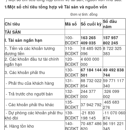
1/Một số chỉ tiêu tổng hợp về Tài sản và nguồn vốn
Đơn vị tính: đồng
Số đầu
Chỉ tiêu
Mã số
Số cuối kỳ
năm
TÀI SẢN
100-
163 265
157 957
I. Tài sản ngắn hạn
BCĐKT
409 035
802 245
1. Tiền và các khoản tương
110-
18 485 925
8 722 325
đương tiền
BCĐKT
096
383
2. Các khoản đầu tư tài chính
120-
4 600 000
ngắn hạn
BCĐKT
000
130-
67 184 144
49 492 838
3. Các khoản phải thu
BCĐKT
501
744
131-
88 732 022
59 771 117
- Phải thu của khách hàng
BCĐKT
854
340
132-
244 377
326 099
- Trả trước cho người bán
BCĐKT
000
002
135-
465 683
- Các khoản phải thu khác
37 942 792
BCĐKT
276
- Dự phòng các khoản phải thu
139-
-21 830
-11 070 060
khó đòi
BCĐKT
198 145
874
140-
70 487 486
96 191 221
4. Hàng tồn kho
BCĐKT
820
345