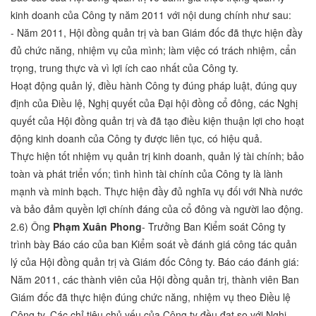
kinh doanh của Công ty năm 2011 với nội dung chính như sau:
- Năm 2011, Hội đồng quản trị và ban Giám đốc đã thực hiện đầy
đủ chức năng, nhiệm vụ của mình; làm việc có trách nhiệm, cẩn
trọng, trung thực và vì lợi ích cao nhất của Công ty.
Hoạt động quản lý, điều hành Công ty đúng pháp luật, đúng quy
định của Điều lệ, Nghị quyết của Đại hội đồng cổ đông, các Nghị
quyết của Hội đồng quản trị và đã tạo điều kiện thuận lợi cho hoạt
động kinh doanh của Công ty được liên tục, có hiệu quả.
Thực hiện tốt nhiệm vụ quản trị kinh doanh, quản lý tài chính; bảo
toàn và phát triển vốn; tình hình tài chính của Công ty là lành
mạnh và minh bạch. Thực hiện đầy đủ nghĩa vụ đối với Nhà nước
và bảo đảm quyền lợi chính đáng của cổ đông và người lao động.
2.6) Ông
Phạm Xuân Phong
- Trưởng Ban Kiểm soát Công ty
trình bày Báo cáo của ban Kiểm soát về đánh giá công tác quản
lý của Hội đồng quản trị và Giám đốc Công ty. Báo cáo đánh giá:
Năm 2011, các thành viên của Hội đồng quản trị, thành viên Ban
Giám đốc đã thực hiện đúng chức năng, nhiệm vụ theo Điều lệ
Công ty. Các chỉ tiêu chủ yếu của Công ty đều đạt so với Nghị