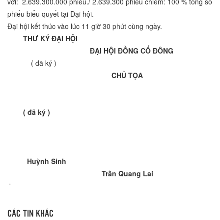
với: 2.639.300.000 phiếu./ 2.639.300 phiếu chiếm: 100 % tổng số
phiếu biểu quyết tại Đại hội.
Đại hội kết thúc vào lúc 11 giờ 30 phút cùng ngày.
THƯ KÝ ĐẠI HỘI
ĐẠI HỘI ĐỒNG CỔ ĐÔNG
( đã ký )
CHỦ TỌA
( đã ký )
Huỳnh Sinh
Trần Quang Lai
'
CÁC TIN KHÁC