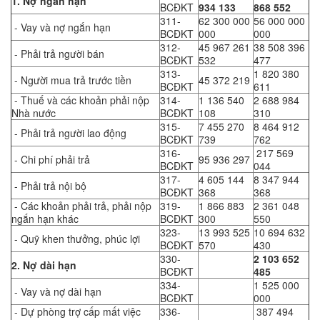
1. Nợ ngắn hạn
BCĐKT
934 133
868 552
311-
62 300 000
56 000 000
- Vay và nợ ngắn hạn
BCĐKT
000
000
312-
45 967 261
38 508 396
- Phải trả người bán
BCĐKT
532
477
313-
1 820 380
- Người mua trả trước tiền
45 372 219
BCĐKT
611
- Thuế và các khoản phải nộp
314-
1 136 540
2 688 984
Nhà nước
BCĐKT
108
310
315-
7 455 270
8 464 912
- Phải trả người lao động
BCĐKT
739
762
316-
217 569
- Chi phí phải trả
95 936 297
BCĐKT
044
317-
4 605 144
8 347 944
- Phải trả nội bộ
BCĐKT
368
368
- Các khoản phải trả, phải nộp
319-
1 866 883
2 361 048
ngắn hạn khác
BCĐKT
300
550
323-
13 993 525
10 694 632
- Quỹ khen thưởng, phúc lợi
BCĐKT
570
430
330-
2 103 652
2. Nợ dài hạn
BCĐKT
485
334-
1 525 000
- Vay và nợ dài hạn
BCĐKT
000
- Dự phòng trợ cấp mất việc
336-
387 494