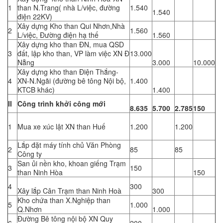
1
than N.Trang( nhà L/việc, đường
1.540
1.540
điện 22KV)
Xây dựng Kho than Qui Nhơn,Nhà
2
1.560
L/việc, Đường điện hạ thế
1.560
Xây dựng kho than ĐN, mua QSD
3
đất, lập kho than, VP làm việc XN Đ
13.000
Nẵng
3.000
10.000
Xây dựng kho than Điện Thắng-
4
XN-N.Ngãi (đường bê tông Nội bộ,
1.400
KTCB khác)
1.400
II
Công trình khởi công mới
8.635
5.700
2.785
150
1
Mua xe xúc lật XN than Huế
1.200
1.200
Lắp đặt máy tính chủ Văn Phòng
2
85
85
Công ty
San ủi nền kho, khoan giếng Trạm
3
150
than Ninh Hòa
150
4
300
Xây lắp Cân Trạm than Ninh Hoà
300
Kho chứa than X.Nghiệp than
5
1.000
Q.Nhơn
1.000
Đường Bê tông nội bộ XN Quy