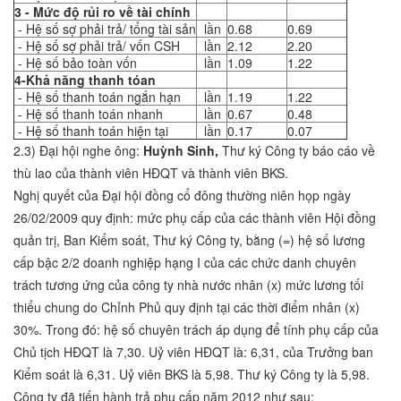
3 - Mức độ rủi ro về tài chính
- Hệ số sợ phải trả/ tổng tài sản
lần
0.68
0.69
- Hệ số sợ phải trả/ vốn CSH
lần
2.12
2.20
- Hệ số bảo toàn vốn
lần
1.09
1.22
4-Khả năng thanh tóan
- Hệ số thanh toán ngắn hạn
lần
1.19
1.22
- Hệ số thanh toán nhanh
lần
0.67
0.48
- Hệ số thanh toán hiện tại
lần
0.17
0.07
2.3) Đại hội nghe ông:
Huỳnh Sinh,
Thư ký Công ty báo cáo về
thù lao của thành viên HĐQT và thành viên BKS.
Nghị quyết của Đại hội đồng cổ đông thường niên họp ngày
26/02/2009 quy định: mức phụ cấp của các thành viên Hội đồng
quản trị, Ban Kiểm soát, Thư ký Công ty, bằng (=) hệ số lương
cấp bậc 2/2 doanh nghiệp hạng I của các chức danh chuyên
trách tương ứng của công ty nhà nước nhân (x) mức lương tối
thiểu chung do Chỉnh Phủ quy định tại các thời điểm nhân (x)
30%. Trong đó: hệ số chuyên trách áp dụng để tính phụ cấp của
Chủ tịch HĐQT là 7,30. Uỷ viên HĐQT là: 6,31, của Trưởng ban
Kiểm soát là 6,31. Uỷ viên BKS là 5,98. Thư ký Công ty là 5,98.
Công ty đã tiến hành trả phụ cấp năm 2012 như sau: