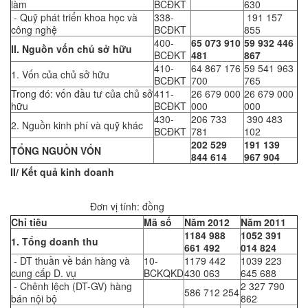
làm
BCĐKT
630
- Quỹ phát triển khoa học và
338-
191 157
công nghệ
BCĐKT
855
400-
65 073 910
59 932 446
II. Nguồn vốn chủ sở hữu
BCĐKT
481
867
410-
64 867 176
59 541 963
1. Vốn của chủ sở hữu
BCĐKT
700
765
Trong đó: vốn đầu tư của chủ sở
411-
26 679 000
26 679 000
hữu
BCĐKT
000
000
430-
206 733
390 483
2. Nguồn kinh phí và quỹ khác
BCĐKT
781
102
202 529
191 139
TỔNG NGUỒN VỐN
844 614
967 904
II/ Kết quả kinh doanh
Đơn vị tính: đồng
Chỉ tiêu
Mã số
Năm 2012
Năm 2011
1184 988
1052 391
1. Tổng doanh thu
661 492
014 824
- DT thuần về bán hàng và
10-
1179 442
1039 223
cung cấp D. vụ
BCKQKD
430 063
645 688
- Chênh lệch (DT-GV) hàng
2 327 790
586 712 254
bán nội bộ
862