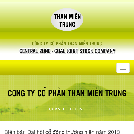
Toggl
navig
CÔNG TY CỔ PHẦN THAN MIỀN TRUNG
QUAN HỆ CỔ ĐÔNG
Biên bản Đại hội cổ đông thường niên năm 2013