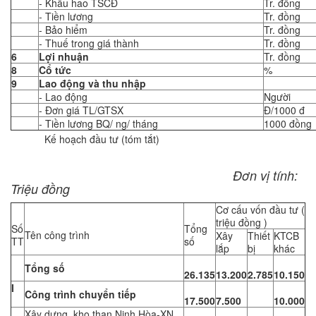
- Khấu hao TSCĐ
Tr. đồng
- Tiền lương
Tr. đồng
- Bảo hiểm
Tr. đồng
- Thuế trong giá thành
Tr. đồng
6
Lợi nhuận
Tr. đồng
8
Cổ tức
%
9
Lao động và thu nhập
- Lao động
Người
- Đơn giá TL/GTSX
Đ/1000 đ
- Tiền lương BQ/ ng/ tháng
1000 đồng
Kế hoạch đầu tư (tóm tắt)
Đơn vị tính:
Triệu đồng
Cơ cấu vốn đầu tư (
triệu đồng )
Số
Tổng
Tên công trình
Xây
Thiết
KTCB
TT
số
lắp
bị
khác
Tổng số
26.135
13.200
2.785
10.150
I
Công trình chuyển tiếp
17.500
7.500
10.000
Xây dựng kho than Ninh Hòa-XN