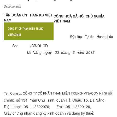
23/05/2016
TẬP ĐOÀN CN THAN- KS VIỆT
CỘNG HOÀ XÃ HỘI CHỦ NGHĨA
NAM
VIỆT NAM
CÔNG TY CP THAN MIỀN TRUNG-
VINACOMIN
Độc lập - Tự do - Hạnh phúc
Số: /BB-ĐHCĐ
Đà Nẵng, ngày 22 tháng 3 năm 2013
BIÊN BẢN
ĐẠI HỘI CỔ ĐÔNG THƯỜNG NIÊN NĂM 2013
Trụ sở
Tên Công ty: CÔNG TY CỔ PHẦN THAN MIỀN TRUNG- VINACOMIN
chính: số 134 Phan Chu Trinh, quận Hải Châu, Tp. Đà Nẵng,
Điện thoại: 0511- 3822970, Fax: 0511-3829129,
Giấy chứng nhận đăng ký kinh doanh và đăng ký thuế: