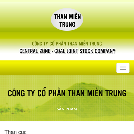
Toggl
navig
CÔNG TY CỔ PHẦN THAN MIỀN TRUNG
SẢN PHẨM
Than cục