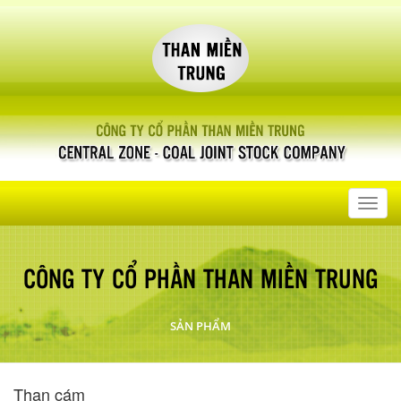
Toggl
navig
CÔNG TY CỔ PHẦN THAN MIỀN TRUNG
SẢN PHẨM
Than cám