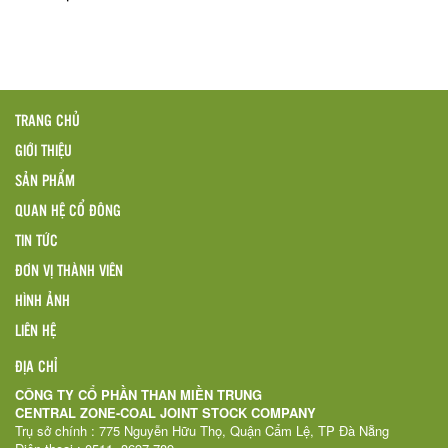
TRANG CHỦ
GIỚI THIỆU
SẢN PHẨM
QUAN HỆ CỔ ĐÔNG
TIN TỨC
ĐƠN VỊ THÀNH VIÊN
HÌNH ẢNH
LIÊN HỆ
ĐỊA CHỈ
CÔNG TY CỔ PHẦN THAN MIỀN TRUNG
CENTRAL ZONE-COAL JOINT STOCK COMPANY
Trụ sở chính : 775 Nguyễn Hữu Thọ, Quận Cẩm Lệ, TP Đà Nẵng