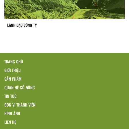
LÃNH ĐẠO CÔNG TY
TRANG CHỦ
GIỚI THIỆU
SẢN PHẨM
QUAN HỆ CỔ ĐÔNG
TIN TỨC
ĐƠN VỊ THÀNH VIÊN
HÌNH ẢNH
LIÊN HỆ