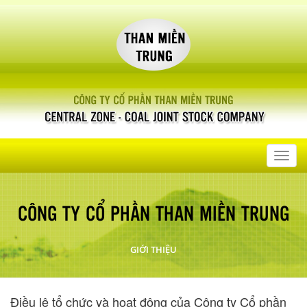
Toggl
navig
CÔNG TY CỔ PHẦN THAN MIỀN TRUNG
GIỚI THIỆU
Điều lệ tổ chức và hoạt động của Công ty Cổ phần