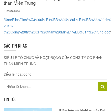
than Miền Trung
18/04/2018
/UserFiles/files/%C4%90I%E1%BB%80U%20L%E1%BB%86%20c
2018-
%20Cong%20ty%20CP%20than%20Mi%E1%BB%81n%20trung.doc
'
CÁC TIN KHÁC
ĐIỀU LỆ TỔ CHỨC VÀ HOẠT ĐỘNG CỦA CÔNG TY CỔ PHẦN
THAN MIỀN TRUNG
Điều lệ hoạt động
TIN TỨC
Biên bản và Nghị quyết Đại