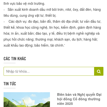
lĩnh vực bảo vệ môi trường.
- Sản xuất kinh doanh dầu mỡ bôi trơn, nitơ, ôxy, đất đèn, hàng
tiêu dùng, cung ứng vật tư, thiết bị.
- Các dịch vụ: đo đạc, bản đồ, thăm dò địa chất; tư vấn đầu tư,
thiết kế; khoa học công nghệ, tin học, kiểm định, giám định hàng
hóa; in ấn, xuất bản; đào tạo, y tế, điều trị bệnh nghề nghiệp và
phục hồi chức năng; thương mại, khách sạn, du lịch; hàng hải;
xuất khẩu lao động; bảo hiểm, tài chính.'
CÁC TIN KHÁC
TIN TỨC
Biên bản và Nghị quyết Đại
hội đồng Cổ đông thường
niên 2025