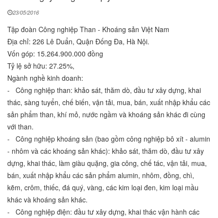
23/05/2016
Tập đoàn Công nghiệp Than - Khoáng sản Việt Nam
Địa chỉ: 226 Lê Duẩn, Quận Đống Đa, Hà Nội.
Vốn góp: 15.264.900.000 đồng
Tỷ lệ sở hữu: 27.25%,
Ngành nghề kinh doanh:
- Công nghiệp than: khảo sát, thăm dò, đầu tư xây dựng, khai
thác, sàng tuyển, chế biến, vận tải, mua, bán, xuất nhập khẩu các
sản phẩm than, khí mỏ, nước ngầm và khoáng sản khác đi cùng
với than.
- Công nghiệp khoáng sản (bao gồm công nghiệp bô xít - alumin
- nhôm và các khoáng sản khác): khảo sát, thăm dò, đầu tư xây
dựng, khai thác, làm giàu quặng, gia công, chế tác, vận tải, mua,
bán, xuất nhập khẩu các sản phẩm alumin, nhôm, đồng, chì,
kẽm, crôm, thiếc, đá quý, vàng, các kim loại đen, kim loại mầu
khác và khoáng sản khác.
- Công nghiệp điện: đầu tư xây dựng, khai thác vận hành các