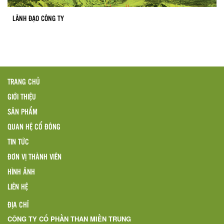
LÃNH ĐẠO CÔNG TY
TRANG CHỦ
GIỚI THIỆU
SẢN PHẨM
QUAN HỆ CỔ ĐÔNG
TIN TỨC
ĐƠN VỊ THÀNH VIÊN
HÌNH ẢNH
LIÊN HỆ
ĐỊA CHỈ
CÔNG TY CỔ PHẦN THAN MIỀN TRUNG