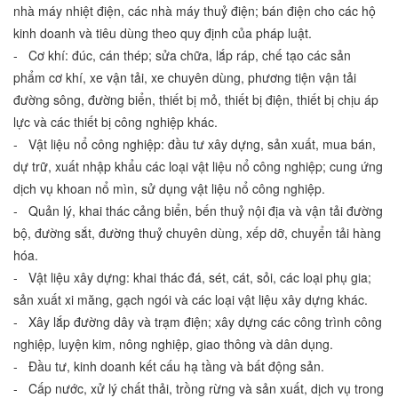
nhà máy nhiệt điện, các nhà máy thuỷ điện; bán điện cho các hộ
kinh doanh và tiêu dùng theo quy định của pháp luật.
- Cơ khí: đúc, cán thép; sửa chữa, lắp ráp, chế tạo các sản
phẩm cơ khí, xe vận tải, xe chuyên dùng, phương tiện vận tải
đường sông, đường biển, thiết bị mỏ, thiết bị điện, thiết bị chịu áp
lực và các thiết bị công nghiệp khác.
- Vật liệu nổ công nghiệp: đầu tư xây dựng, sản xuất, mua bán,
dự trữ, xuất nhập khẩu các loại vật liệu nổ công nghiệp; cung ứng
dịch vụ khoan nổ mìn, sử dụng vật liệu nổ công nghiệp.
- Quản lý, khai thác cảng biển, bến thuỷ nội địa và vận tải đường
bộ, đường sắt, đường thuỷ chuyên dùng, xếp dỡ, chuyển tải hàng
hóa.
- Vật liệu xây dựng: khai thác đá, sét, cát, sỏi, các loại phụ gia;
sản xuất xi măng, gạch ngói và các loại vật liệu xây dựng khác.
- Xây lắp đường dây và trạm điện; xây dựng các công trình công
nghiệp, luyện kim, nông nghiệp, giao thông và dân dụng.
- Đầu tư, kinh doanh kết cấu hạ tầng và bất động sản.
- Cấp nước, xử lý chất thải, trồng rừng và sản xuất, dịch vụ trong