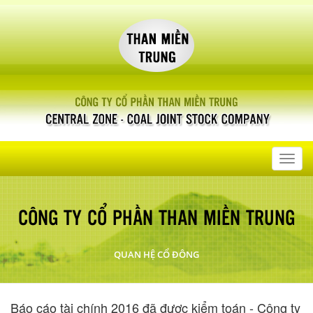
Toggl
navig
CÔNG TY CỔ PHẦN THAN MIỀN TRUNG
QUAN HỆ CỔ ĐÔNG
Báo cáo tài chính 2016 đã được kiểm toán - Công ty