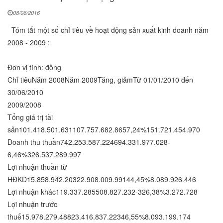
08/06/2016
Tóm tắt một số chỉ tiêu về hoạt động sản xuất kinh doanh năm
2008 - 2009 :
Đơn vị tính: đồng
Chỉ tiêuNăm 2008Năm 2009Tăng, giảmTừ 01/01/2010 đến
30/06/2010
2009/2008
Tổng giá trị tài
sản101.418.501.631107.757.682.8657,24%151.721.454.970
Doanh thu thuần742.253.587.224694.331.977.028-
6,46%326.537.289.997
Lợi nhuận thuần từ
HĐKD15.858.942.20322.908.009.99144,45%8.089.926.446
Lợi nhuận khác119.337.285508.827.232-326,38%3.272.728
Lợi nhuận trước
thuế15.978.279.48823.416.837.22346,55%8.093.199.174