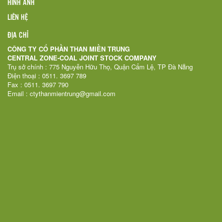
HÌNH ẢNH
LIÊN HỆ
ĐỊA CHỈ
CÔNG TY CỔ PHẦN THAN MIỀN TRUNG
CENTRAL ZONE-COAL JOINT STOCK COMPANY
Trụ sở chính : 775 Nguyễn Hữu Thọ, Quận Cẩm Lệ, TP Đà Nẵng
Điện thoại : 0511. 3697 789
Fax : 0511. 3697 790
Email : ctythanmientrung@gmail.com