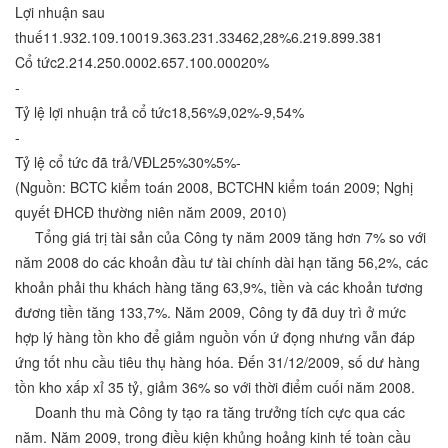
Lợi nhuận sau
thuế11.932.109.10019.363.231.33462,28%6.219.899.381
Cổ tức2.214.250.0002.657.100.00020%
-
Tỷ lệ lợi nhuận trả cổ tức18,56%9,02%-9,54%
-
Tỷ lệ cổ tức đã trả/VĐL25%30%5%-
(Nguồn: BCTC kiểm toán 2008, BCTCHN kiểm toán 2009; Nghị
quyết ĐHCĐ thường niên năm 2009, 2010)
Tổng giá trị tài sản của Công ty năm 2009 tăng hơn 7% so với
năm 2008 do các khoản đầu tư tài chính dài hạn tăng 56,2%, các
khoản phải thu khách hàng tăng 63,9%, tiền và các khoản tương
đương tiền tăng 133,7%. Năm 2009, Công ty đã duy trì ở mức
hợp lý hàng tồn kho để giảm nguồn vốn ứ đọng nhưng vẫn đáp
ứng tốt nhu cầu tiêu thụ hàng hóa. Đến 31/12/2009, số dư hàng
tồn kho xấp xỉ 35 tỷ, giảm 36% so với thời điểm cuối năm 2008.
Doanh thu mà Công ty tạo ra tăng trưởng tích cực qua các
năm. Năm 2009, trong điều kiện khủng hoảng kinh tế toàn cầu