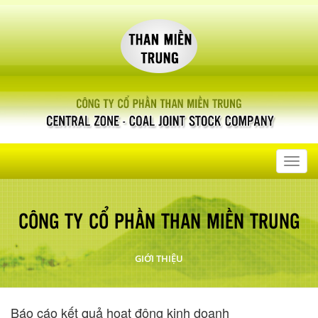
Toggl
navig
CÔNG TY CỔ PHẦN THAN MIỀN TRUNG
GIỚI THIỆU
Báo cáo kết quả hoạt động kinh doanh