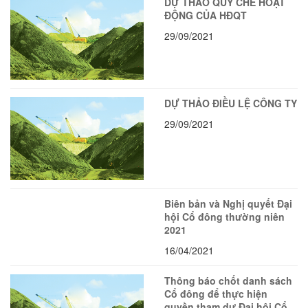
DỰ THẢO QUY CHẾ HOẠT
ĐỘNG CỦA HĐQT
29/09/2021
DỰ THẢO ĐIỀU LỆ CÔNG TY
29/09/2021
Biên bản và Nghị quyết Đại
hội Cổ đông thường niên
2021
16/04/2021
Thông báo chốt danh sách
Cổ đông để thực hiện
quyền tham dự Đại hội Cổ