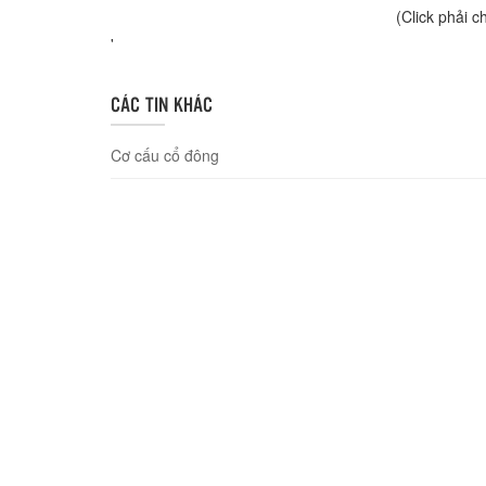
(Click phải c
'
CÁC TIN KHÁC
Cơ cấu cổ đông