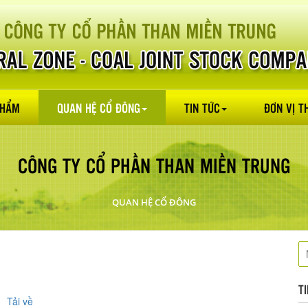
PHẨM
QUAN HỆ CỔ ĐÔNG
TIN TỨC
ĐƠN VỊ T
CÔNG TY CỔ PHẦN THAN MIỀN TRUNG
QUAN HỆ CỔ ĐÔNG
T
Tải về